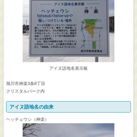
アイヌ語地名表示板
旭川市神楽3条8丁目
クリスタルパーク内
アイヌ語地名の由来
ヘッチェウシ（神楽）