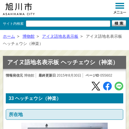
サイト内検索
くらし
ホーム
>
博物館
>
アイヌ語地名表示板
>
アイヌ語地名表示板
ヘッチェウシ（神楽）
イベント
観光
アイヌ語地名表示板 ヘッチェウシ（神楽）
事業者向け
情報発信元
博物館
最終更新日
2015年8月30日
ページID
055602
施設一覧
市政情報
33 ヘッチェウシ（神楽）
×
閉じる
所在地