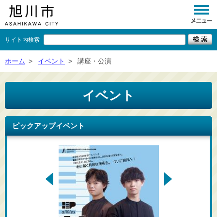
サイト内検索
くらし
ホーム
>
イベント
>
講座・公演
イベント
イベント
観光
事業者向け
ピックアップイベント
施設一覧
市政情報
×
閉じる