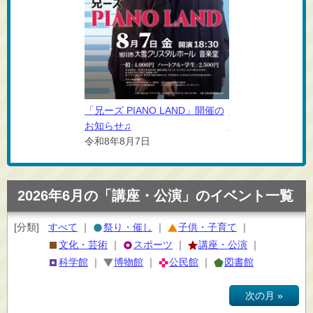
NO LAND」開催の
「兄ーズ PIANO LAND」開催の
「兄ーズ PIANO 
お知らせ♫
お知らせ♫
日
令和8年8月7日
令和8年8月7日
2026年6月の「講座・公演」のイベント一覧
[分類]
すべて
｜
祭り・催し
｜
子供・子育て
｜
文化・芸術
｜
スポーツ
｜
講座・公演
｜
科学館
｜
博物館
｜
公民館
｜
図書館
次の月 »