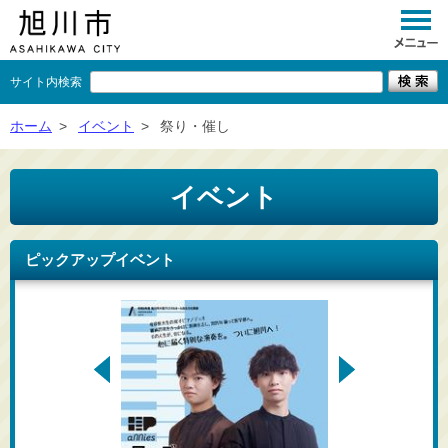
サイト内検索
くらし
ホーム
>
イベント
>
祭り・催し
イベント
イベント
観光
事業者向け
ピックアップイベント
施設一覧
市政情報
×
閉じる