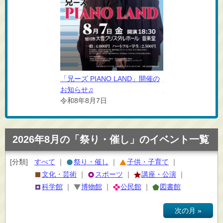
NO LAND」開催の
「兄ーズ PIANO LAND」開催の
「兄ーズ PIANO 
お知らせ♫
お知らせ♫
日
令和8年8月7日
令和8年8月7日
2026年8月の「祭り・催し」のイベント一覧
[分類]
すべて
｜
祭り・催し
｜
子供・子育て
｜
文化・芸術
｜
スポーツ
｜
講座・公演
｜
科学館
｜
博物館
｜
公民館
｜
図書館
次の月 »