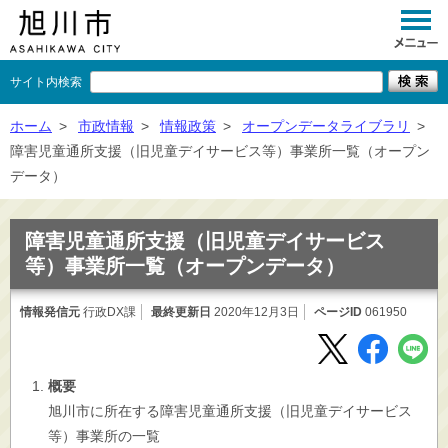
サイト内検索
くらし
ホーム
>
市政情報
>
情報政策
>
オープンデータライブラリ
>
障害児童通所支援（旧児童デイサービス等）事業所一覧（オープン
イベント
データ）
観光
障害児童通所支援（旧児童デイサービス
事業者向け
等）事業所一覧（オープンデータ）
施設一覧
情報発信元
行政DX課
最終更新日
2020年12月3日
ページID
061950
市政情報
×
閉じる
概要
旭川市に所在する障害児童通所支援（旧児童デイサービス
等）事業所の一覧