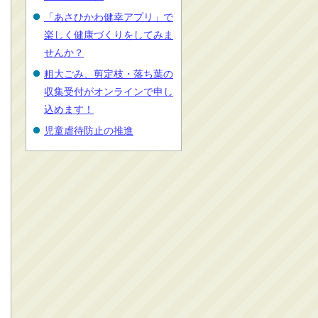
「あさひかわ健幸アプリ」で
楽しく健康づくりをしてみま
せんか？
粗大ごみ、剪定枝・落ち葉の
収集受付がオンラインで申し
込めます！
児童虐待防止の推進