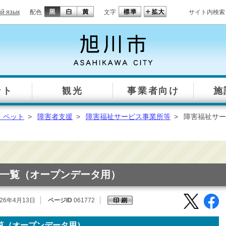
ий язык
配色
文字
サイト内検索
ント
観光
事業者向け
施
・ペット
>
障害者支援
>
障害福祉サービス事業所等
>
障害福祉サー
一覧（オープンデータ用）
26年4月13日
ページID
061772
覧（オープンデータ用）