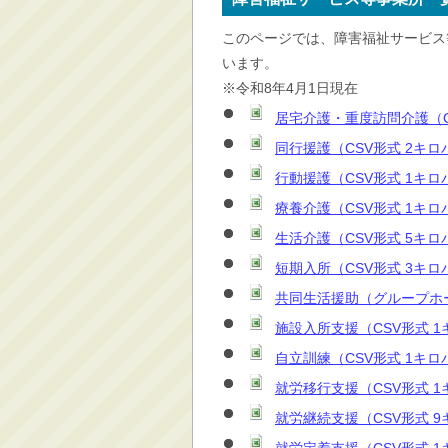
消防・救急
このページでは、障害福祉サービス
防災・安全
います。
学ぶ・文化・スポーツ
※令和8年4月1日現在
産業・しごと・消費生
居宅介護・重度訪問介護（C
活
同行援護（CSV形式 2キロ
移住情報
行動援護（CSV形式 1キロ
住宅・土地・都市計画
療養介護（CSV形式 1キロ
市民活動・参加・地域
生活介護（CSV形式 5キロ
まちづくり
短期入所（CSV形式 3キロ
水道・除雪・土木
共同生活援助（グループホ
公共交通・空港
施設入所支援（CSV形式 
市議会・選挙
自立訓練（CSV形式 1キロ
その他
就労移行支援（CSV形式 
就労継続支援（CSV形式 