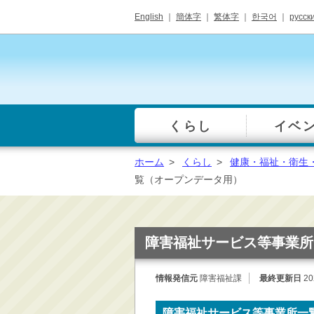
English
｜
簡体字
｜
繁体字
｜
한국어
｜
русск
くらし
イベ
一覧
総合窓口
ホーム
>
くらし
>
健康・福祉・衛生
手続き・届出（戸籍・
覧（オープンデータ用）
住民票等）
税金・年金・保険
健康・福祉・衛生・ペ
障害福祉サービス等事業所
ット
子育て・学校教育
情報発信元
障害福祉課
最終更新日
20
ごみ・リサイクル・環
境保全
障害福祉サービス等事業所一