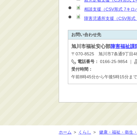
就労定着支援（CSV形式 
相談支援（CSV形式 7キロ
障害児通所支援（
CSV形式
お問い合わせ先
旭川市
福祉安心部
障害福祉課
〒070-8525 旭川市7条通9丁目
電話番号：
0166-25-9854
｜
受付時間：
午前8時45分から午後5時15分ま
ホーム
>
くらし
>
健康・福祉・衛生