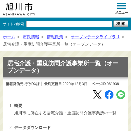
サイト内検索
くらし
ホーム
>
市政情報
>
情報政策
>
オープンデータライブラリ
>
居宅介護・重度訪問介護事業所一覧（オープンデータ）
イベント
観光
居宅介護・重度訪問介護事業所一覧（オー
プンデータ）
事業者向け
情報発信元
行政DX課
最終更新日
施設一覧
2020年12月3日
ページID
061938
市政情報
概要
×
閉じる
旭川市に所在する居宅介護・重度訪問介護事業所の一覧
データダウンロード