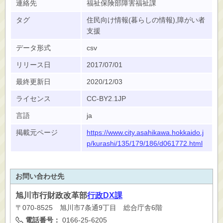
連絡先
福祉保険部障害福祉課
タグ
住民向け情報(暮らしの情報),障がい者
支援
データ形式
csv
リリース日
2017/07/01
最終更新日
2020/12/03
ライセンス
CC-BY2.1JP
言語
ja
掲載元ページ
https://www.city.asahikawa.hokkaido.j
p/kurashi/135/179/186/d061772.html
お問い合わせ先
旭川市
行財政改革部
行政DX課
〒070-8525 旭川市7条通9丁目 総合庁舎6階
電話番号：
0166-25-6205