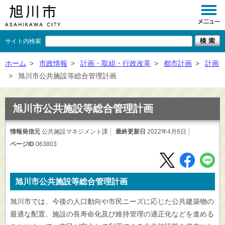
サイト内検索
くらし
ホーム
>
市政情報
>
計画・取組・行政改革
>
都市計画
>
計画
>
旭川市公共施設等総合管理計画
イベント
観光
旭川市公共施設等総合管理計画
事業者向け
情報発信元
公共施設マネジメント課
最終更新日
2022年4月6日
ページID
063803
施設一覧
市政情報
旭川市公共施設等総合管理計画
×
閉じる
旭川市では、今後の人口動向や市民ニーズに応じた公共建築物の
最適な配置、施設の長寿命化及び維持管理の適正化などを進める