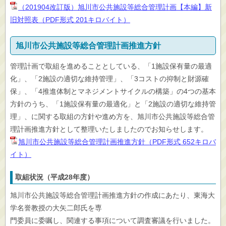
（201904改訂版）旭川市公共施設等総合管理計画【本編】新
旧対照表（PDF形式 201キロバイト）
旭川市公共施設等総合管理計画推進方針
管理計画で取組を進めることとしている、「1施設保有量の最適
化」、「2施設の適切な維持管理」、「3コストの抑制と財源確
保」、「4推進体制とマネジメントサイクルの構築」の4つの基本
方針のうち、「1施設保有量の最適化」と「2施設の適切な維持管
理」、に関する取組の方針や進め方を、旭川市公共施設等総合管
理計画推進方針として整理いたしましたのでお知らせします。
旭川市公共施設等総合管理計画推進方針（PDF形式 652キロバ
イト）
取組状況（平成28年度）
旭川市公共施設等総合管理計画推進方針の作成にあたり、東海大
学名誉教授の大矢二郎氏を専
門委員に委嘱し、関連する事項について調査審議を行いました。