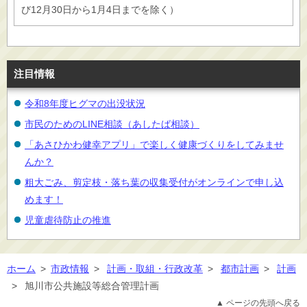
び12月30日から1月4日までを除く）
注目情報
令和8年度ヒグマの出没状況
市民のためのLINE相談（あしたば相談）
「あさひかわ健幸アプリ」で楽しく健康づくりをしてみませ
んか？
粗大ごみ、剪定枝・落ち葉の収集受付がオンラインで申し込
めます！
児童虐待防止の推進
ホーム
>
市政情報
>
計画・取組・行政改革
>
都市計画
>
計画
>
旭川市公共施設等総合管理計画
▲ ページの先頭へ戻る