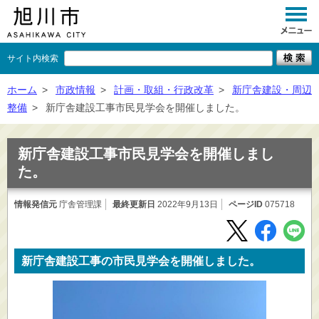
サイト内検索
くらし
ホーム
>
市政情報
>
計画・取組・行政改革
>
新庁舎建設・周辺
整備
>
新庁舎建設工事市民見学会を開催しました。
イベント
観光
新庁舎建設工事市民見学会を開催しまし
た。
事業者向け
情報発信元
庁舎管理課
最終更新日
施設一覧
2022年9月13日
ページID
075718
市政情報
×
新庁舎建設工事の市民見学会を開催しました。
閉じる