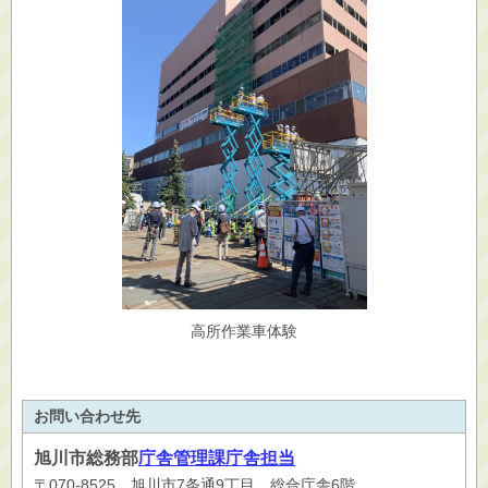
高所作業車体験
お問い合わせ先
旭川市
総務部
庁舎管理課庁舎担当
〒070-8525 旭川市7条通9丁目 総合庁舎6階