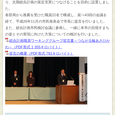
り、次期総合計画の策定充実につなげることを目的に設置しまし
た。
各部局から推薦を受けた職員22名で構成し、延べ43回の会議を
経て、平成26年11月の市民発表会で市長に提言を行いました。
また、総合計画市民検討会議に参画し、一緒に本市の目指すまち
の姿とその実現に向けた方策についての検討を行いました。
総合計画職員ワーキンググループ提言書～つながる輪あさひか
わ～（PDF形式 1,355キロバイト）
提言の概要（PDF形式 781キロバイト）