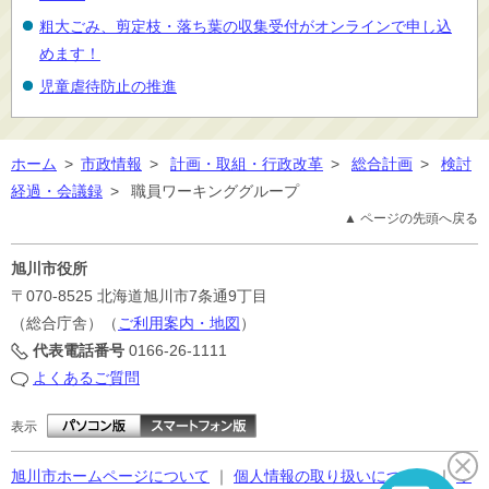
粗大ごみ、剪定枝・落ち葉の収集受付がオンラインで申し込
めます！
児童虐待防止の推進
ホーム
>
市政情報
>
計画・取組・行政改革
>
総合計画
>
検討
経過・会議録
>
職員ワーキンググループ
▲ ページの先頭へ戻る
旭川市役所
〒070-8525
北海道旭川市7条通9丁目
（総合庁舎）（
ご利用案内・地図
）
代表電話番号
0166-26-1111
よくあるご質問
表示
旭川市ホームページについて
｜
個人情報の取り扱いについて
｜
サ