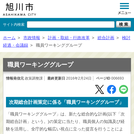
サイト内検索
くらし
ホーム
>
市政情報
>
計画・取組・行政改革
>
総合計画
>
検討
経過・会議録
>
職員ワーキンググループ
イベント
観光
職員ワーキンググループ
事業者向け
情報発信元
政策調整課
最終更新日
2016年2月24日
ページID
006693
施設一覧
市政情報
次期総合計画策定に係る「職員ワーキンググループ」
×
閉じる
「職員ワーキンググループ」は、新たな総合的な計画(以下「次
期総合計画」という。)の策定に当たり、職員個人の知識及び経
験を活用し、全庁的な幅広い視点に立った提言を行うことによ