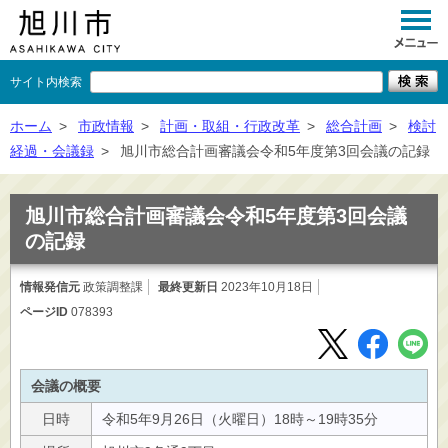
サイト内検索
くらし
ホーム
>
市政情報
>
計画・取組・行政改革
>
総合計画
>
検討
経過・会議録
>
旭川市総合計画審議会令和5年度第3回会議の記録
イベント
観光
旭川市総合計画審議会令和5年度第3回会議
の記録
事業者向け
情報発信元
政策調整課
最終更新日
施設一覧
2023年10月18日
ページID
078393
市政情報
×
閉じる
会議の概要
日時
令和5年9月26日（火曜日）18時～19時35分