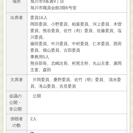
場所
旭川市9条通9丁目
旭川市職員会館3階6号室
出席者
委員16人
岡田委員、小野委員、柏葉委員、河上委員、木曽
委員、熊谷委員、佐竹（利）委員、佐藤委員、塩
川委員、
篠田委員、中川委員、中村委員、仁木委員、西田
委員、畑山委員、古田委員
事務局5人
熊谷部長、北嶋次長、村尾主幹、丸山主査、廣岡
主査、森田
欠席者
片岡委員、桑野委員、佐竹（明）委員、 清水委
員、滝山委員、吉見委員
会議の
公開
公開・
非公開
傍聴者
2人
の数