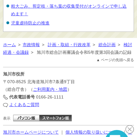
粗大ごみ、剪定枝・落ち葉の収集受付がオンラインで申し込
めます！
児童虐待防止の推進
ホーム
>
市政情報
>
計画・取組・行政改革
>
総合計画
>
検討
経過・会議録
>
旭川市総合計画審議会令和5年度第3回会議の記録
▲ ページの先頭へ戻る
旭川市役所
〒070-8525
北海道旭川市7条通9丁目
（総合庁舎）（
ご利用案内・地図
）
代表電話番号
0166-26-1111
よくあるご質問
表示
旭川市ホームページについて
｜
個人情報の取り扱いについて
｜
サ