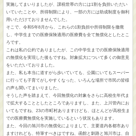
実施してまいりましたが、課税世帯の方には1割を負担いただい
いていたことや、所得制限により、一部の方には助成制度を御利
用いただけておりませんでした。
そこで、令和5年8月から、これらの1割負担や所得制限を撤廃
し、中学生までの医療保険適用の医療費を全て無償化としたとこ
ろです。
これは私の公約でありましたが、この中学生までの医療保険適用
の無償化を実現した後もですね。対象拡大について多くの御意見
をいただいておりました。
また、私も本当に道すがら歩いていても、公園にいてもスーパー
に行っても子育てがしやすくなった、いろんな場所で市民の皆様
の声も聞いてまいりました。
そうした声を踏まえて、今回無償化の対象をさらに高校生年代ま
で拡大することとしたところでありますし、また、上川管内にお
いてもですね、23の市町村ありますけども、ほとんどが高校生ま
での医療費無償化を実施しているという状況もあります。
また、今回の旭川市の無償化によりまして、主要道内各都市あり
ますけれども、特筆すべきはですね、函館と釧路と旭川市は、自