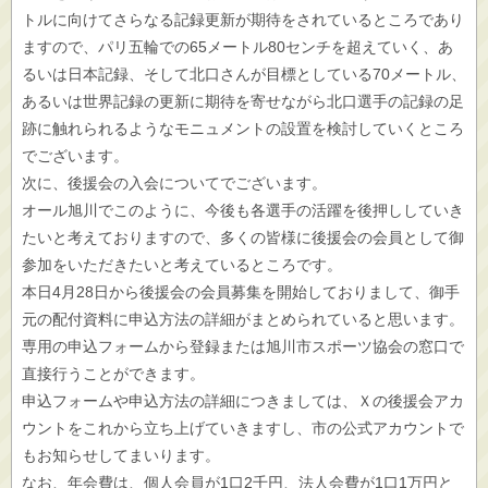
トルに向けてさらなる記録更新が期待をされているところであり
ますので、パリ五輪での65メートル80センチを超えていく、あ
るいは日本記録、そして北口さんが目標としている70メートル、
あるいは世界記録の更新に期待を寄せながら北口選手の記録の足
跡に触れられるようなモニュメントの設置を検討していくところ
でございます。
次に、後援会の入会についてでございます。
オール旭川でこのように、今後も各選手の活躍を後押ししていき
たいと考えておりますので、多くの皆様に後援会の会員として御
参加をいただきたいと考えているところです。
本日4月28日から後援会の会員募集を開始しておりまして、御手
元の配付資料に申込方法の詳細がまとめられていると思います。
専用の申込フォームから登録または旭川市スポーツ協会の窓口で
直接行うことができます。
申込フォームや申込方法の詳細につきましては、Ｘの後援会アカ
ウントをこれから立ち上げていきますし、市の公式アカウントで
もお知らせしてまいります。
なお、年会費は、個人会員が1口2千円、法人会費が1口1万円と