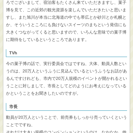
ろでございまして、宿泊客もたくさん来ていただきますし、菓子
博を見て、この近郊の観光資源を楽しんでいただきたいと思いま
すし、また旭川が本当に北海道の中でも帯広とか砂川とか札幌と
か、そういうところにも負けないスイーツのまちという発信にも
大きくつながってくると思いますので、いろんな意味での菓子博
に期待をしているというところであります。
TVh
今の菓子博の話で、実行委員会ではですね、大体、動員人数とい
うのは、20万人というふうに見込んでいるというふうなお話があ
るんですけれども、市内で20万人規模のイベントが開かれるとい
うことに対しまして、市長としてどのようにお考えになっている
かということをお聞きしたいのですが。
市長
動員が20万人ということで、前売券もしっかり売っていくという
ことでですね、
それだけ大きい規模のコンベンションというのは、なかなか、他