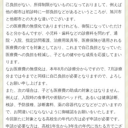
己負担がない、所得制限がないものになっておりまして、例えば
他の都市は初診時に一部負担などがあるというところが、旭川市
と他都市との大きな違いでございます。
この医療費の無償化でありますけれども、御覧になっていただけ
ると分かるんですが、小児科・歯科などの診療科を問わず、通
院・入院、指定訪問看護、治療用装具等、医療保険が適用される
医療費の全てを対象としており、これまで自己負担となっていた
医療費への負担を軽減し、子どもの健やかな成長を応援してまい
ります。
なお医療費の無償化は、本年8月の診療分からですので、7月診療
分までは今までと同様に自己負担が必要となりますので、よろし
くお願い申し上げます。
また、次の場合は、子ども医療費の助成の対象とはなりません。
例えば、入院時の食事代や差額のベッド代、あるいは健康診断、
検診、予防接種、診断書料、薬の容器代などなどがございますの
で、お間違いにならないように御確認をお願いをいたします。
今回新たに対象となる高校生の年代の方は必ず申請が必要です。
申請が必要な方は、高校1年生から3年生の年代に当たる方でござ