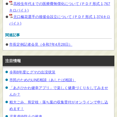
高校生年代までの医療費無償化について (ＰＤＦ形式 1,767
キロバイト)
北口榛花選手の後援会設立について (ＰＤＦ形式 1,374キロ
バイト)
関連記事
市長定例記者会見（令和7年4月28日）
注目情報
令和8年度ヒグマの出没状況
市民のためのLINE相談（あしたば相談）
「あさひかわ健幸アプリ」で楽しく健康づくりをしてみませ
んか？
粗大ごみ、剪定枝・落ち葉の収集受付がオンラインで申し込
めます！
児童虐待防止の推進