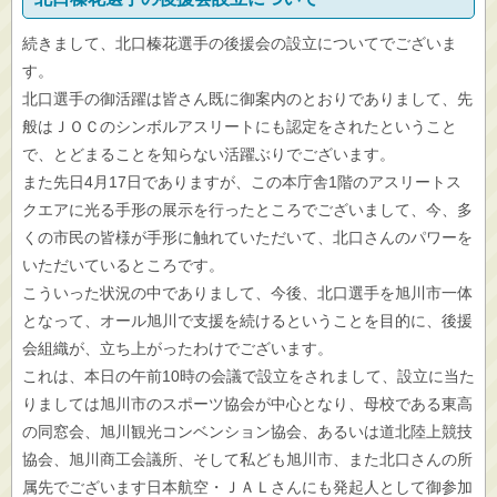
続きまして、北口榛花選手の後援会の設立についてでございま
す。
北口選手の御活躍は皆さん既に御案内のとおりでありまして、先
般はＪＯＣのシンボルアスリートにも認定をされたということ
で、とどまることを知らない活躍ぶりでございます。
また先日4月17日でありますが、この本庁舎1階のアスリートス
クエアに光る手形の展示を行ったところでございまして、今、多
くの市民の皆様が手形に触れていただいて、北口さんのパワーを
いただいているところです。
こういった状況の中でありまして、今後、北口選手を旭川市一体
となって、オール旭川で支援を続けるということを目的に、後援
会組織が、立ち上がったわけでございます。
これは、本日の午前10時の会議で設立をされまして、設立に当た
りましては旭川市のスポーツ協会が中心となり、母校である東高
の同窓会、旭川観光コンベンション協会、あるいは道北陸上競技
協会、旭川商工会議所、そして私ども旭川市、また北口さんの所
属先でございます日本航空・ＪＡＬさんにも発起人として御参加