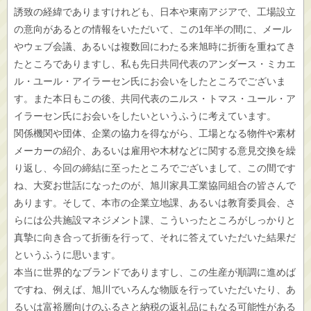
誘致の経緯でありますけれども、日本や東南アジアで、工場設立
の意向があるとの情報をいただいて、この1年半の間に、メール
やウェブ会議、あるいは複数回にわたる来旭時に折衝を重ねてき
たところでありますし、私も先日共同代表のアンダース・ミカエ
ル・ユール・アイラーセン氏にお会いをしたところでございま
す。また本日もこの後、共同代表のニルス・トマス・ユール・ア
イラーセン氏にお会いをしたいというふうに考えています。
関係機関や団体、企業の協力を得ながら、工場となる物件や素材
メーカーの紹介、あるいは雇用や木材などに関する意見交換を繰
り返し、今回の締結に至ったところでございまして、この間です
ね、大変お世話になったのが、旭川家具工業協同組合の皆さんで
あります。そして、本市の企業立地課、あるいは教育委員会、さ
らには公共施設マネジメント課、こういったところがしっかりと
真摯に向き合って折衝を行って、それに答えていただいた結果だ
というふうに思います。
本当に世界的なブランドでありますし、この生産が順調に進めば
ですね、例えば、旭川でいろんな物販を行っていただいたり、あ
るいは富裕層向けのふるさと納税の返礼品にもなる可能性がある