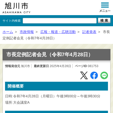
サイト内検索
くらし
ホーム
>
市政情報
>
広報・報道・広聴活動
>
記者発表
>
市長
定例記者会見（令和7年4月28日）
イベント
観光
市長定例記者会見（令和7年4月28日）
事業者向け
情報発信元
旭川市
最終更新日
2025年4月28日
ページID
081753
施設一覧
市政情報
開催概要
×
閉じる
日時:令和7年4月28日（月曜日）午後3時00分～午後3時30分
場所:大会議室A