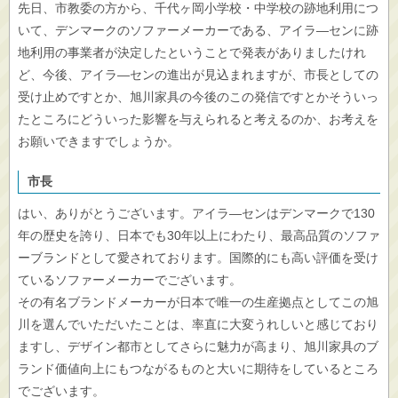
先日、市教委の方から、千代ヶ岡小学校・中学校の跡地利用につ
いて、デンマークのソファーメーカーである、アイラ―センに跡
地利用の事業者が決定したということで発表がありましたけれ
ど、今後、アイラ―センの進出が見込まれますが、市長としての
受け止めですとか、旭川家具の今後のこの発信ですとかそういっ
たところにどういった影響を与えられると考えるのか、お考えを
お願いできますでしょうか。
市長
はい、ありがとうございます。アイラ―センはデンマークで130
年の歴史を誇り、日本でも30年以上にわたり、最高品質のソファ
ーブランドとして愛されております。国際的にも高い評価を受け
ているソファーメーカーでございます。
その有名ブランドメーカーが日本で唯一の生産拠点としてこの旭
川を選んでいただいたことは、率直に大変うれしいと感じており
ますし、デザイン都市としてさらに魅力が高まり、旭川家具のブ
ランド価値向上にもつながるものと大いに期待をしているところ
でございます。