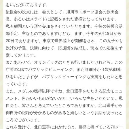
をいただいております。
後援会の役員には、会長として、旭川市スポーツ協会の原田会
長、あるいはスライドに記載をされた皆様となっております。
私も顧問という形で参加をさせていただきます。今後の後援会活
動予定、主なものでありますけども、まず、今年の9月19日から
20日でありますが、東京で世界陸上が開催をされ、この女子やり
投げの予選、決勝に向けて、応援団を結成し、現地での応援を予
定しております。
またあわせて、オリンピックのときも行いましたけれども、この
庁舎の1階でパブリックビューイング、また詳細分かり次第御連
絡をいたしますが、パブリックビューイングも実施をしたいと思
っています。
また、メダルの獲得以降ですね、北口選手をたたえる記念モニュ
メント、何かいいものがないかと、いろんな声をいただいて、私
自身も、皆さんと考えていたところでありますが、北口選手から
御自身の記録が分かるものがあると嬉しいというお話があったと
ころでございます。
これを受けて、北口選手におかれては、目標に掲げている70メー