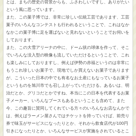
とは、まちの歴史の背景からも、ふさわしいですし、ありがたい
という風に思っています。
また、この菓子博では、非常に珍しい伝統工芸であります、工芸
菓子のいろんなコンテストも行われるということで、これはなか
なかこの菓子博に足を運ばないと見れないということでお伺いを
しております。
また、この大雪アリーナの中に、ドーム状の球体を作って、そこ
でいろんな没入型の映像も流していただけるということで、これ
も楽しみにしておりますし、例えば伊勢の赤福というのは非常に
もうこれ珍しいお菓子で、現地でしか買えないお菓子であります
が、こういった日本の中でも有名なお土産にもなっているお菓子
というものを旭川市でも召し上がっていただける。あるいは、明
治だとか、グリコだとかですね、本当にこの日本を代表するお菓
子メーカー、いろんなブースもあるということも含めて、また
今、この趣旨に賛同してくれている方々のいろんなお店なんかで
は、例えばラーメン屋さんではチケットを持っていけば、前売り
券で味玉がサービスになったりとか、それから飲食店代が100円
引きになったりとか、いろんなサービスが実施をされているとこ