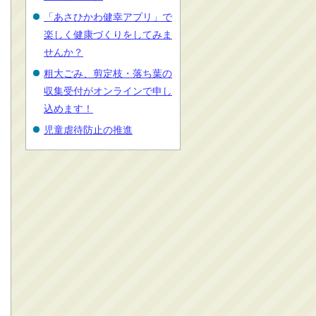
「あさひかわ健幸アプリ」で
楽しく健康づくりをしてみま
せんか？
粗大ごみ、剪定枝・落ち葉の
収集受付がオンラインで申し
込めます！
児童虐待防止の推進