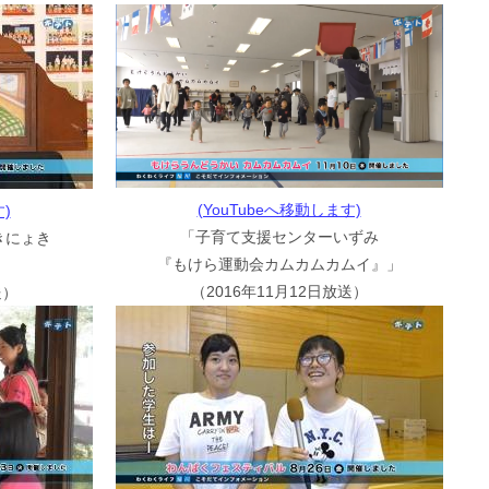
(YouTubeへ移動します)
)
「子育て支援センターいずみ
きにょき
『もけら運動会カムカムカムイ』」
（2016年11月12日放送）
送）