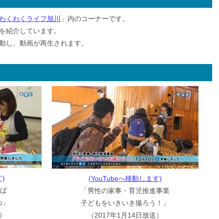
わくわくライフ旭川
」内のコーナーです。
を紹介しています。
に移動し、動画が再生されます。
)
(YouTubeへ移動します)
ろば
「男性の家事・育児推進事業
わ」
子どもをいきいき撮ろう！」
送）
（2017年1月14日放送）