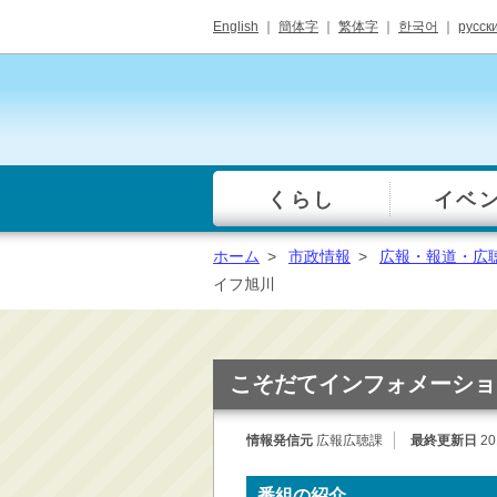
English
｜
簡体字
｜
繁体字
｜
한국어
｜
русск
くらし
イベ
一覧
総合窓口
ホーム
>
市政情報
>
広報・報道・広
手続き・届出（戸籍・
イフ旭川
住民票等）
税金・年金・保険
健康・福祉・衛生・ペ
こそだてインフォメーショ
ット
子育て・学校教育
情報発信元
広報広聴課
最終更新日
20
ごみ・リサイクル・環
境保全
番組の紹介