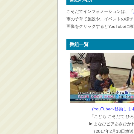
消防・救急
こそだてインフォメーションは、「
防災・安全
市の子育て施設や、イベントの様子
学ぶ・文化・スポーツ
画像をクリックするとYouTube
産業・しごと・消費生
活
番組一覧
移住情報
住宅・土地・都市計画
市民活動・参加・地域
まちづくり
水道・除雪・土木
公共交通・空港
市議会・選挙
(YouTubeへ移動します
その他
「こども こそだて ひ
in まなびピアあさひか
（2017年2月18日放