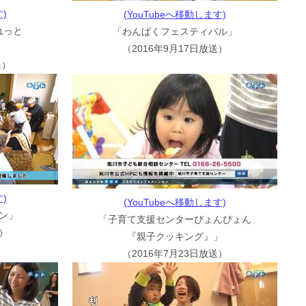
)
(YouTubeへ移動します)
れっと
「わんぱくフェスティバル」
」
（2016年9月17日放送）
送）
)
(YouTubeへ移動します)
ン」
「子育て支援センターぴょんぴょん
送）
『親子クッキング』」
（2016年7月23日放送）