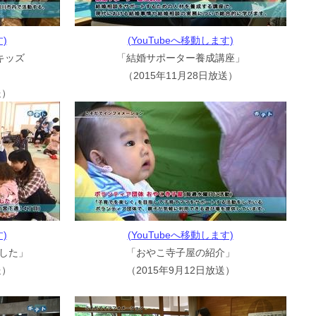
)
(YouTubeへ移動します)
キッズ
「結婚サポーター養成講座」
（2015年11月28日放送）
送）
)
(YouTubeへ移動します)
した」
「おやこ寺子屋の紹介」
送）
（2015年9月12日放送）