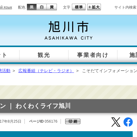
ий язык
配色
文字
サイト内検索
ント
観光
事業者向け
施
聴活動
>
広報番組（テレビ・ラジオ）
>
こそだてインフォメーション
ン ｜ わくわくライフ旭川
17年8月25日
ページID
056176