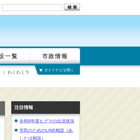
設一覧
市政情報
ガイドナビを開く
 ｜ わくわくラ
注目情報
令和8年度ヒグマの出没状況
市民のためのLINE相談（あ
したば相談）