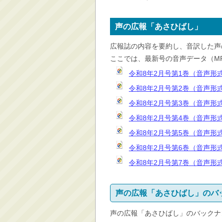
消防・救急
防災・安全
声の広報「あさひばし」
学ぶ・文化・スポーツ
広報誌の内容を要約し、音訳した声
産業・しごと・消費生
ここでは、最新号の音声データ（M
活
令和8年2月号第1巻（音声形式（
移住情報
令和8年2月号第2巻（音声形式（
住宅・土地・都市計画
令和8年2月号第3巻（音声形式（
市民活動・参加・地域
令和8年2月号第4巻（音声形式（
まちづくり
令和8年2月号第5巻（音声形式（
水道・除雪・土木
令和8年2月号第6巻（音声形式（
公共交通・空港
令和8年2月号第7巻（音声形式（
市議会・選挙
その他
声の広報「あさひばし」のバ
声の広報「あさひばし」のバックナ