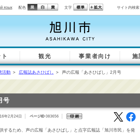
ий язык
配色
文字
サイト内検索
ント
観光
事業者向け
施
聴活動
>
広報誌あさひばし
>
声の広報「あさひばし」2月号
月号
16年2月24日
ページID
083656
供するため、声の広報「あさひばし」と点字広報誌「旭川市民」を発