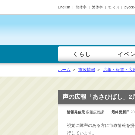
English
｜
簡体字
｜
繁体字
｜
한국어
｜
русск
くらし
イベ
一覧
総合窓口
ホーム
>
市政情報
>
広報・報道・広
手続き・届出（戸籍・
住民票等）
税金・年金・保険
声の広報「あさひばし」2
健康・福祉・衛生・ペ
ット
情報発信元
広報広聴課
最終更新日
20
子育て・学校教育
視覚に障害のある方に市政情報を提
ごみ・リサイクル・環
境保全
行しています。