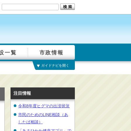
設一覧
市政情報
ガイドナビを開く
注目情報
令和8年度ヒグマの出没状況
市民のためのLINE相談（あ
したば相談）
「あさひかわ健幸アプリ」で