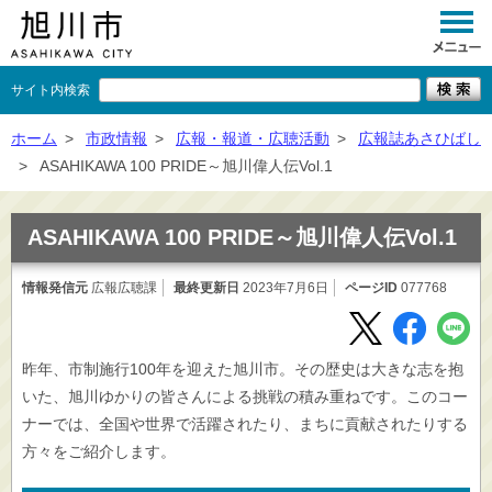
サイト内検索
くらし
ホーム
>
市政情報
>
広報・報道・広聴活動
>
広報誌あさひばし
>
ASAHIKAWA 100 PRIDE～旭川偉人伝Vol.1
イベント
観光
ASAHIKAWA 100 PRIDE～旭川偉人伝Vol.1
事業者向け
情報発信元
広報広聴課
最終更新日
2023年7月6日
ページID
077768
施設一覧
市政情報
昨年、市制施行100年を迎えた旭川市。その歴史は大きな志を抱
いた、旭川ゆかりの皆さんによる挑戦の積み重ねです。このコー
×
閉じる
ナーでは、全国や世界で活躍されたり、まちに貢献されたりする
方々をご紹介します。