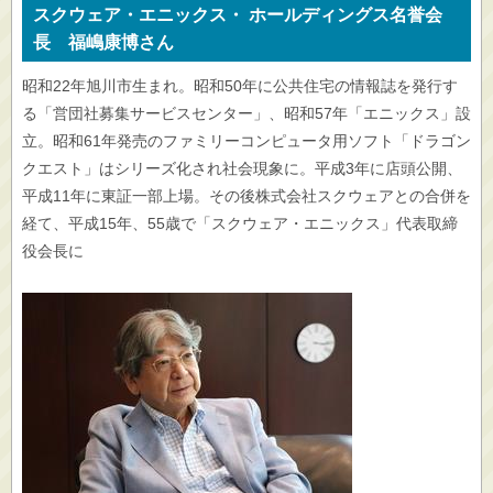
スクウェア・エニックス・ ホールディングス名誉会
長 福嶋康博さん
昭和22年旭川市生まれ。昭和50年に公共住宅の情報誌を発行す
る「営団社募集サービスセンター」、昭和57年「エニックス」設
立。昭和61年発売のファミリーコンピュータ用ソフト「ドラゴン
クエスト」はシリーズ化され社会現象に。平成3年に店頭公開、
平成11年に東証一部上場。その後株式会社スクウェアとの合併を
経て、平成15年、55歳で「スクウェア・エニックス」代表取締
役会長に