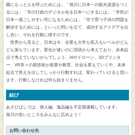
園にもっと人を呼ぶためには」「旭川に日本一の観光資源をつく
るには」「市の行政のデジタル化を日本一にするには」「市民が
日本一過ごしやすい市になるためには」「市で育つ子供の問題を
解決するためには」といった問いを立て、成功するアイデアを出
し合い、それを行動に移すのです。
世界から見ると、日本は今、企業も大学も収入もレベルがどん
どん落ちています。変化が速いのに現状から考えており、未来起
点で考えていないからでしょう。AIやドローン、3Dプリンタ
ー、VR等々の新技術が産業や教育、社会を変えていく中、未来
起点で答えを出してしっかり行動すれば、変わっていけると思い
ます。行動しなければ何も始まりません。
結び
あさひばしでは、偉人編、逸品編を不定期連載しています。
旭川の良いところをみんなに広めよう！
お問い合わせ先