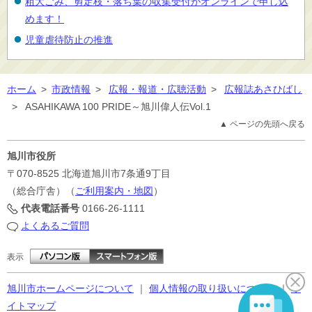
粗大ごみ、剪定枝・落ち葉の収集受付がオンラインで申し込
めます！
児童虐待防止の推進
ホーム
>
市政情報
>
広報・報道・広聴活動
>
広報誌あさひばし
>
ASAHIKAWA 100 PRIDE～旭川偉人伝Vol.1
▲ ページの先頭へ戻る
旭川市役所
〒070-8525
北海道旭川市7条通9丁目
（総合庁舎）（
ご利用案内・地図
）
代表電話番号
0166-26-1111
よくあるご質問
表示
旭川市ホームページについて
｜
個人情報の取り扱いについて
｜
サ
イトマップ