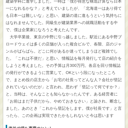
建築学科に進学しました。一時は「僕が得意な構造計算なら日本
一になれるかな？」と考えていましたが、「北海道一はあり得て
も日本一は難しいな」と思い、建築の道に進もうという気持ちに
はなれませんでした。同級生が建築業界への就職活動をする中
で、僕は企業家になろうと考えたんです。
大学卒業後、東京の中野に引っ越しました。駅近にある中野ブ
ロードウェイは多くの店舗が入った複合ビルで、各階、店のジャ
ンルがばらばら。どこに何があるか迷ってしまうほど複雑でし
た。「これは不便だ」と思い、情報誌を毎月発行して店の紹介を
しようと考えました。その予算は月300万円。各店を回り情報誌
の発行ができるように営業して、OKという段になったところ
で、まとめ役の店主から「お宅の社長ってどんな人？会社が登記
されていないのだが」と言われ、思わず「登記って何ですか？」
と。当時は、そんなことも知らなかったんです。ある経営者に
「お前はまだ子供だから、やめておきなさい」と諭され、断念し
ました。あのとき「これから登記をします。僕が社長です」と言
ったら、この企画は実現できたかもしれないと今は思います