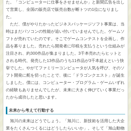
た。「コンピューターに仕事をさせませんか」と新聞広告を出し
て営業し、全国の販売店で販売台数が断トツの1位になりまし
た。
ただ、僕がやりたかったビジネスパッケージソフト事業は、当
時はまだパソコンの性能が追い付いていませんでした。ゲームソ
フトが売れていたのです。そこでゲームコンテストを企画し、作
品を募りました。売れたら開発者に印税を支払うという仕組みが
注目され、約300作品が集まりました。3千本売れたらヒットと
される時代、発売した13作品のうち11作品が3千本超えという快
挙でした。やがてファミリーコンピュータが人気を呼び、そのソ
フト開発に舵を切ったことで、後に「ドラゴンクエスト」が誕生
しました。僕には、コンピューター・プログラム・ゲームいずれ
の経験もありませんでしたが、未来に大きく伸びていく事業だっ
たから成功したと思います。
未来から考えて行動する
旭川の未来はどうでしょう。「旭川に、新技術を活用した大企
業をたくさんつくるにはどうしたらいいか」。そして「旭山動物