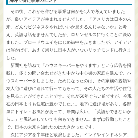
海外で得た事業のヒント
その後、これから伸びる事業は何かを1人で考えていました
が、良いアイデアが生まれませんでした。「アメリカは日本の未
来。どんなビジネスをやればいいか見えるんじゃないか」と考
え、英語は話せませんでしたが、ロサンゼルスに行くことに決め
ました。ブロードウェイをはじめ街中を歩きましたが、アイデア
は浮かばず、あえて周りに日本人がいないリッチモンドに行きま
した。
新聞社を訪ねて「ハウスキーパーをやります」という広告を掲
載し、多くの問い合わせがきた中から中心街の家庭を選んで、ハ
ウスキーパーをしました。ためになったのは、その家族の親類や
友人宅に遊びに連れて行ってもらって、その人たちの生活や住宅
を見ることができたことです。それが50年ぐらい前ですが、今現
在の日本よりも住宅は豊かでしたよ。地下に遊び場があり、各部
屋にトイレ・お風呂があって、居間は広い。「英語ができないか
ら…」と尻込みしていても何もできません。まずは行動したこと
で、日本の未来を知れたのは大きかったです。
次にアジアを半年ほど放浪しました。インドやインドネシア、