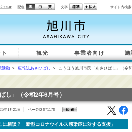
ий язык
配色
文字
サイト内検索
ント
観光
事業者向け
施
聴活動
>
広報誌あさひばし
>
こうほう旭川市民「あさひばし」（令和
ばし」（令和2年6月号）
25年1月21日
ページID
071170
こに相談？ 新型コロナウイルス感染症に対する支援」