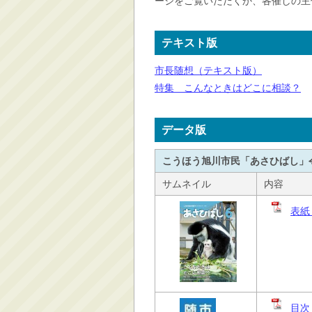
ージをご覧いただくか、各催しの主
テキスト版
市長随想（テキスト版）
特集 こんなときはどこに相談？
データ版
こうほう旭川市民「あさひばし」令
サムネイル
内容
表紙
目次