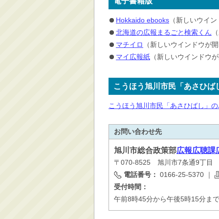
電子書籍版
Hokkaido ebooks
（新しいウイン
北海道の広報まるごと検索くん
（
マチイロ
（新しいウインドウが開
マイ広報紙
（新しいウインドウが
こうほう旭川市民「あさひば
こうほう旭川市民「あさひばし」の
お問い合わせ先
旭川市
総合政策部
広報広聴課
〒070-8525 旭川市7条通9丁
電話番号：
0166-25-5370
｜
受付時間：
午前8時45分から午後5時15分ま