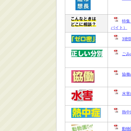
特集
バイト）
3密
ごみ
協働
水害
熱中
動物