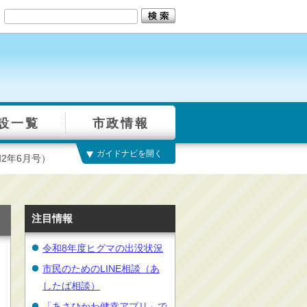
設一覧
市政情報
ガイドナビを開く
2年6月号）
注目情報
令和8年度ヒグマの出没状況
市民のためのLINE相談（あ
したば相談）
「あさひかわ健幸アプリ」で