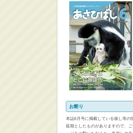
消防・救急
防災・安全
学ぶ・文化・スポーツ
産業・しごと・消費生
活
移住情報
住宅・土地・都市計画
市民活動・参加・地域
まちづくり
水道・除雪・土木
公共交通・空港
市議会・選挙
お断り
その他
本誌6月号に掲載している催し等の
延期としたものがありますので、ご