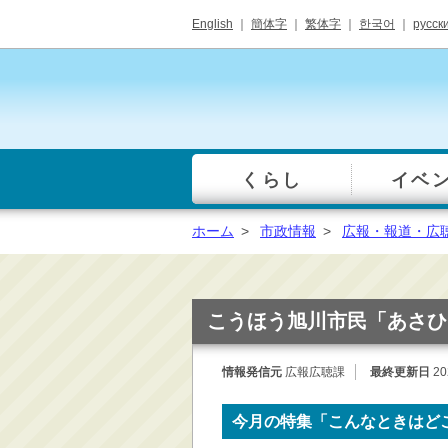
English
｜
簡体字
｜
繁体字
｜
한국어
｜
русск
くらし
イベ
一覧
総合窓口
ホーム
>
市政情報
>
広報・報道・広
手続き・届出（戸籍・
住民票等）
税金・年金・保険
こうほう旭川市民「あさひ
健康・福祉・衛生・ペ
ット
情報発信元
広報広聴課
最終更新日
20
子育て・学校教育
ごみ・リサイクル・環
今月の特集「こんなときはど
境保全