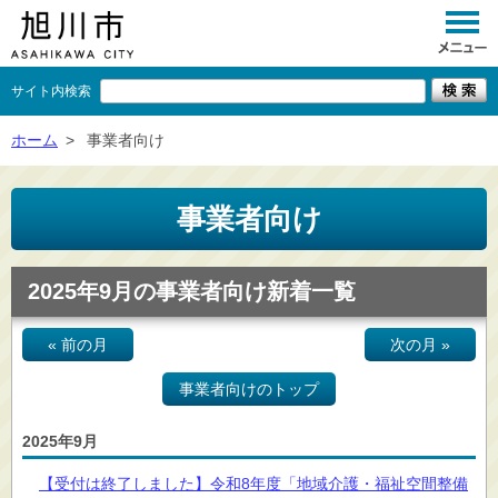
サイト内検索
くらし
ホーム
>
事業者向け
イベント
事業者向け
観光
事業者向け
2025年9月の事業者向け新着一覧
施設一覧
« 前の月
次の月 »
市政情報
事業者向けのトップ
×
閉じる
2025年9月
【受付は終了しました】令和8年度「地域介護・福祉空間整備