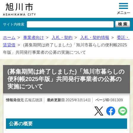
サイト内検索
くらし
ホーム
>
事業者向け
>
入札・契約
>
入札・契約情報
>
委託・
賃貸借
>
(募集期間は終了しました)「旭川市暮らしの便利帳2025
イベント
年版」共同発行事業者の公募の実施について
観光
(募集期間は終了しました)「旭川市暮らしの
事業者向け
便利帳2025年版」共同発行事業者の公募の
実施について
施設一覧
市政情報
情報発信元
広報広聴課
最終更新日
2025年3月14日
ページID
081309
×
閉じる
公募の概要