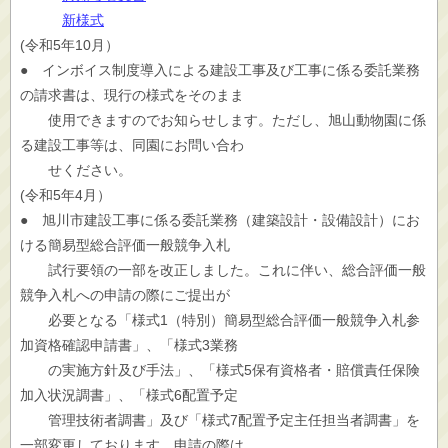
新様式
(令和5年10月）
● インボイス制度導入による建設工事及び工事に係る委託業務
の請求書は、現行の様式をそのまま
使用できますのでお知らせします。ただし、旭山動物園に係
る建設工事等は、同園にお問い合わ
せください。
(令和5年4月）
● 旭川市建設工事に係る委託業務（建築設計・設備設計）にお
ける簡易型総合評価一般競争入札
試行要領の一部を改正しました。これに伴い、総合評価一般
競争入札への申請の際にご提出が
必要となる「様式1（特別）簡易型総合評価一般競争入札参
加資格確認申請書」、「様式3業務
の実施方針及び手法」、「様式5保有資格者・賠償責任保険
加入状況調書」、「様式6配置予定
管理技術者調書」及び「様式7配置予定主任担当者調書」を
一部変更しております。申請の際は、