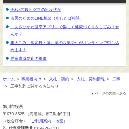
令和8年度ヒグマの出没状況
市民のためのLINE相談（あしたば相談）
「あさひかわ健幸アプリ」で楽しく健康づくりをしてみませ
んか？
粗大ごみ、剪定枝・落ち葉の収集受付がオンラインで申し込
めます！
児童虐待防止の推進
ホーム
>
事業者向け
>
入札・契約
>
入札・契約情報
>
工事
>
工事契約に関するお知らせ
▲ ページの先頭へ戻る
旭川市役所
〒070-8525
北海道旭川市7条通9丁目
（総合庁舎）（
ご利用案内・地図
）
代表電話番号
0166-26-1111