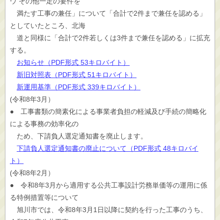
ウ その他一定の要件を
満たす工事の兼任」について「合計で2件まで兼任を認める」
としていたところ、北海
道と同様に「合計で2件若しくは3件まで兼任を認める」に拡充
する。
お知らせ（PDF形式 53キロバイト）
新旧対照表（PDF形式 51キロバイト）
新運用基準（PDF形式 339キロバイト）
(令和8年3月）
● 工事書類の簡素化による事業者負担の軽減及び手続の簡略化
による事務の効率化の
ため、下請負人選定通知書を廃止します。
下請負人選定通知書の廃止について（PDF形式 48キロバイ
ト）
(令和8年2月）
● 令和8年3月から適用する公共工事設計労務単価等の運用に係
る特例措置等について
旭川市では、令和8年3月1日以降に契約を行った工事のうち、