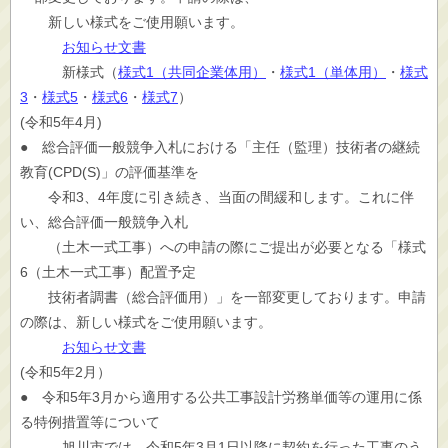
新しい様式をご使用願います。
お知らせ文書
新様式（
様式1（共同企業体用）
・
様式1（単体用）
・
様式
3
・
様式5
・
様式6
・
様式7
）
(令和5年4月)
● 総合評価一般競争入札における「主任（監理）技術者の継続
教育(CPD(S)」の評価基準を
令和3、4年度に引き続き、当面の間緩和します。これに伴
い、総合評価一般競争入札
（土木一式工事）への申請の際にご提出が必要となる「様式
6（土木一式工事）配置予定
技術者調書（総合評価用）」を一部変更しております。申請
の際は、新しい様式をご使用願います。
お知らせ文書
(令和5年2月）
● 令和5年3月から適用する公共工事設計労務単価等の運用に係
る特例措置等について
旭川市では、令和5年3月1日以降に契約を行った工事のう