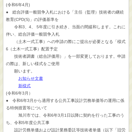
(令和6年4月)
● 総合評価一般競争入札における「主任（監理）技術者の継続
教育(CPD(S)」の評価基準を
令和3、4、 5年度に引き続き、当面の間緩和します。これに
伴い、総合評価一般競争入札
（土木一式工事）への申請の際にご提出が必要となる「様式
6（土木一式工事）配置予定
技術者調書（総合評価用）」を一部変更しております。申請
の際は、新しい様式をご使用
願います。
お知らせ文書
新様式
(令和6年3月）
● 令和6年3月から適用する公共工事設計労務単価等の運用に係
る特例措置等について
旭川市では、令和6年3月1日以降に契約を行った工事のう
ち、令和5年度公共工事
設計労務単価および設計業務委託等技術者単価（以下「旧労