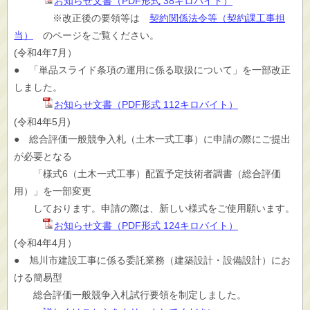
お知らせ文書（PDF形式 38キロバイト）
※改正後の要領等は
契約関係法令等（契約課工事担
当）
のページをご覧ください。
(令和4年7月）
● 「単品スライド条項の運用に係る取扱について」を一部改正
しました。
お知らせ文書（PDF形式 112キロバイト）
(令和4年5月)
● 総合評価一般競争入札（土木一式工事）に申請の際にご提出
が必要となる
「様式6（土木一式工事）配置予定技術者調書（総合評価
用）」を一部変更
しております。申請の際は、新しい様式をご使用願います。
お知らせ文書（PDF形式 124キロバイト）
(令和4年4月）
● 旭川市建設工事に係る委託業務（建築設計・設備設計）にお
ける簡易型
総合評価一般競争入札試行要領を制定しました。