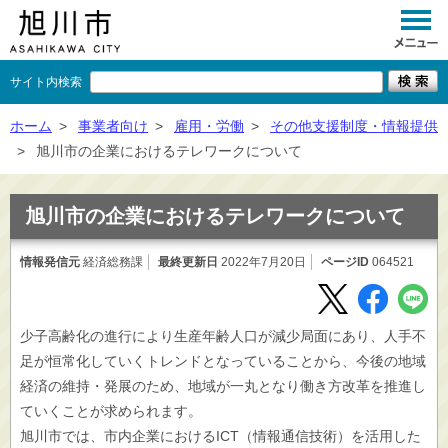
サイト内検索
くらし
ホーム
>
事業者向け
>
雇用・労働
>
その他支援制度・情報提供
>
旭川市の企業におけるテレワークについて
イベント
観光
旭川市の企業におけるテレワークについて
事業者向け
情報発信元
経済総務課
最終更新日
2022年7月20日
ページID
064521
施設一覧
市政情報
少子高齢化の進行により生産年齢人口が減少局面にあり、人手不
足が恒常化していくトレンドとなっていることから、今後の地域
×
閉じる
経済の維持・発展のため、地域が一丸となり働き方改革を推進し
ていくことが求められます。
旭川市では、市内企業におけるICT（情報通信技術）を活用した