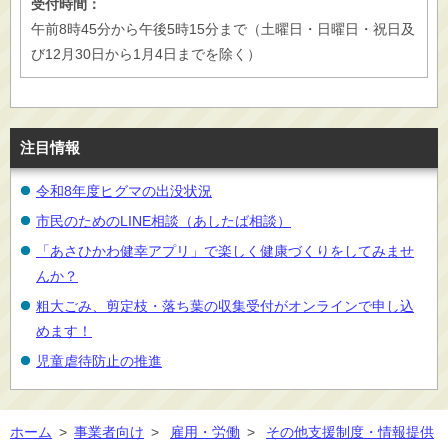
受付時間：
午前8時45分から午後5時15分まで（土曜日・日曜日・祝日及
び12月30日から1月4日までを除く）
注目情報
令和8年度ヒグマの出没状況
市民のためのLINE相談（あしたば相談）
「あさひかわ健幸アプリ」で楽しく健康づくりをしてみませ
んか？
粗大ごみ、剪定枝・落ち葉の収集受付がオンラインで申し込
めます！
児童虐待防止の推進
ホーム
>
事業者向け
>
雇用・労働
>
その他支援制度・情報提供