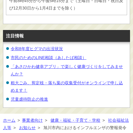
午前8時45分から午後5時15分まで（土曜日・日曜日・祝日及
び12月30日から1月4日までを除く）
注目情報
令和8年度ヒグマの出没状況
市民のためのLINE相談（あしたば相談）
「あさひかわ健幸アプリ」で楽しく健康づくりをしてみませ
んか？
粗大ごみ、剪定枝・落ち葉の収集受付がオンラインで申し込
めます！
児童虐待防止の推進
ホーム
>
事業者向け
>
健康・福祉・子育て・学校
>
社会福祉法
人等
>
お知らせ
>
旭川市内におけるインフルエンザの警報発令