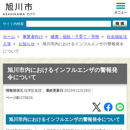
サイト内検索
くらし
ホーム
>
事業者向け
>
健康・福祉・子育て・学校
>
社会福祉法
人等
>
お知らせ
>
旭川市内におけるインフルエンザの警報発令
イベント
について
観光
旭川市内におけるインフルエンザの警報発
事業者向け
令について
施設一覧
情報発信元
指導監査課
最終更新日
2023年11月29日
市政情報
ページID
078626
×
閉じる
旭川市内におけるインフルエンザの警報発令について