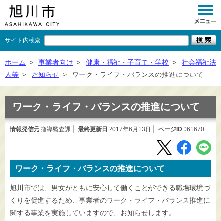
サイト内検索
くらし
ホーム
>
事業者向け
>
健康・福祉・子育て・学校
>
社会福祉法
人等
>
お知らせ
>
ワーク・ライフ・バランスの推進について
イベント
観光
ワーク・ライフ・バランスの推進について
事業者向け
情報発信元
指導監査課
最終更新日
2017年6月13日
ページID
061670
施設一覧
市政情報
ワーク・ライフ・バランスの推進について
×
閉じる
旭川市では、男女がともに安心して働くことができる職場環境づ
くりを促進するため、事業者のワーク・ライフ・バランス推進に
関する事業を実施していますので、お知らせします。