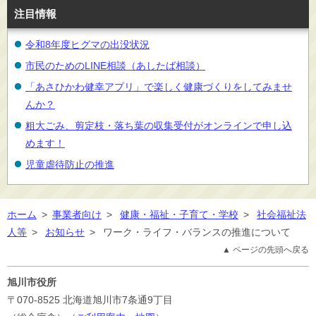
注目情報
令和8年度ヒグマの出没状況
市民のためのLINE相談（あしたば相談）
「あさひかわ健幸アプリ」で楽しく健康づくりをしてみませ
んか？
粗大ごみ、剪定枝・落ち葉の収集受付がオンラインで申し込
めます！
児童虐待防止の推進
ホーム
>
事業者向け
>
健康・福祉・子育て・学校
>
社会福祉法
人等
>
お知らせ
>
ワーク・ライフ・バランスの推進について
▲ ページの先頭へ戻る
旭川市役所
〒070-8525
北海道旭川市7条通9丁目