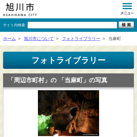
サイト内検索
くらし
ホーム
>
旭川市について
>
フォトライブラリー
>
当麻町
イベント
フォトライブラリー
観光
事業者向け
「周辺市町村」の 「当麻町」の写真
施設一覧
市政情報
×
閉じる