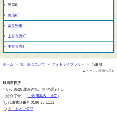
当麻町
美瑛町
富良野市
上富良野町
中富良野町
ホーム
>
旭川市について
>
フォトライブラリー
>
当麻町
▲ ページの先頭へ戻る
旭川市役所
〒070-8525
北海道旭川市7条通9丁目
（総合庁舎）（
ご利用案内・地図
）
代表電話番号
0166-26-1111
よくあるご質問