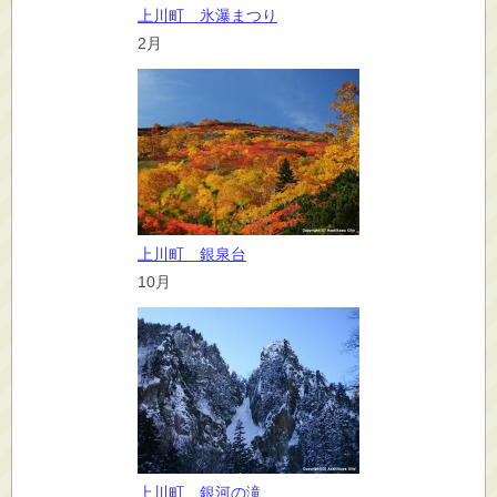
上川町 氷瀑まつり
2月
上川町 銀泉台
10月
上川町 銀河の滝