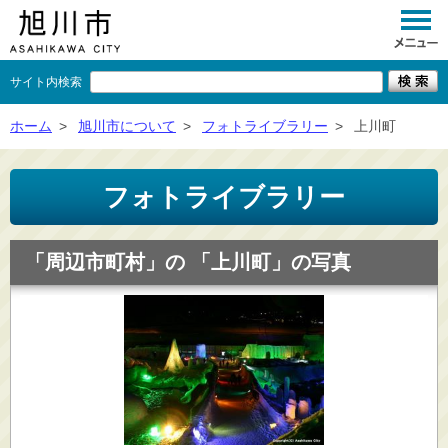
サイト内検索
くらし
ホーム
>
旭川市について
>
フォトライブラリー
>
上川町
イベント
フォトライブラリー
観光
事業者向け
「周辺市町村」の 「上川町」の写真
施設一覧
市政情報
×
閉じる