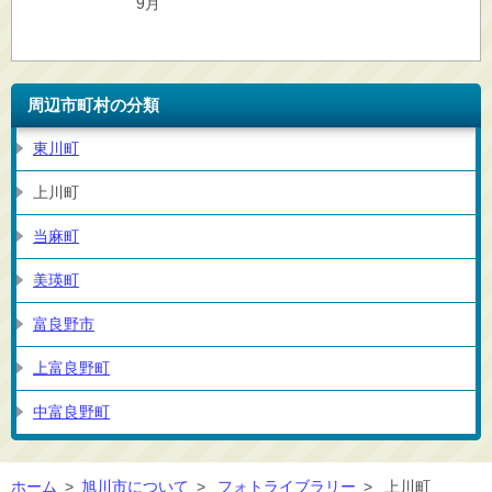
9月
周辺市町村の分類
東川町
上川町
当麻町
美瑛町
富良野市
上富良野町
中富良野町
ホーム
>
旭川市について
>
フォトライブラリー
>
上川町