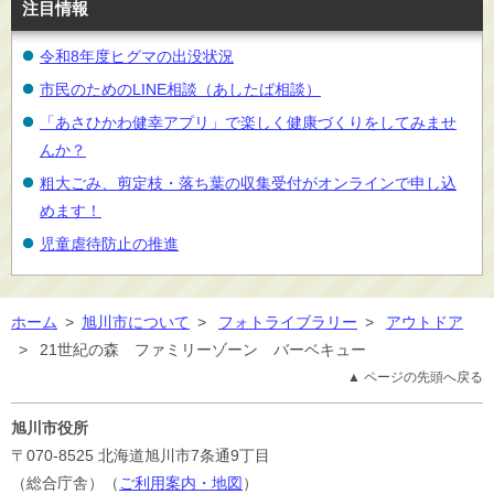
注目情報
令和8年度ヒグマの出没状況
市民のためのLINE相談（あしたば相談）
「あさひかわ健幸アプリ」で楽しく健康づくりをしてみませ
んか？
粗大ごみ、剪定枝・落ち葉の収集受付がオンラインで申し込
めます！
児童虐待防止の推進
ホーム
>
旭川市について
>
フォトライブラリー
>
アウトドア
>
21世紀の森 ファミリーゾーン バーベキュー
▲ ページの先頭へ戻る
旭川市役所
〒070-8525
北海道旭川市7条通9丁目
（総合庁舎）（
ご利用案内・地図
）