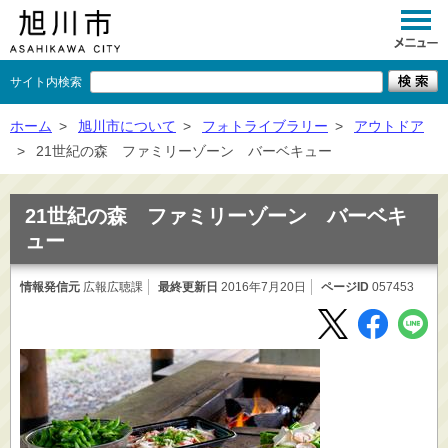
サイト内検索
くらし
ホーム
>
旭川市について
>
フォトライブラリー
>
アウトドア
>
21世紀の森 ファミリーゾーン バーベキュー
イベント
観光
21世紀の森 ファミリーゾーン バーベキ
ュー
事業者向け
情報発信元
広報広聴課
最終更新日
施設一覧
2016年7月20日
ページID
057453
市政情報
×
閉じる