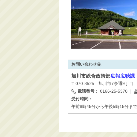
消防・救急
防災・安全
学ぶ・文化・スポーツ
産業・しごと・消費生
活
移住情報
住宅・土地・都市計画
お問い合わせ先
市民活動・参加・地域
まちづくり
旭川市
総合政策部
広報広聴課
〒070-8525 旭川市7条通9丁
水道・除雪・土木
電話番号：
0166-25-5370
｜
公共交通・空港
受付時間：
市議会・選挙
午前8時45分から午後5時15分ま
その他