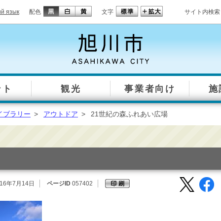
ий язык
配色
文字
サイト内検索
ント
観光
事業者向け
施
イブラリー
>
アウトドア
>
21世紀の森ふれあい広場
16年7月14日
ページID
057402