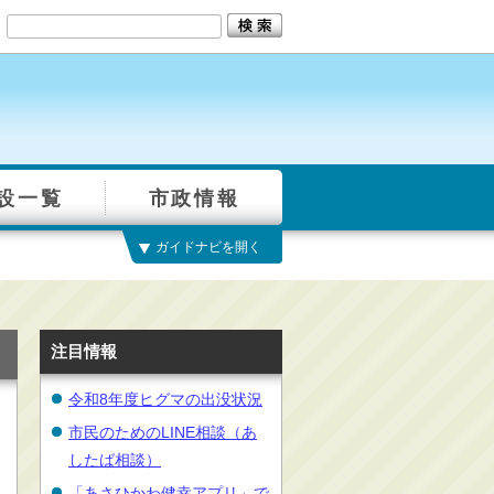
設一覧
市政情報
ガイドナビを開く
注目情報
令和8年度ヒグマの出没状況
市民のためのLINE相談（あ
したば相談）
「あさひかわ健幸アプリ」で