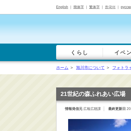
English
｜
簡体字
｜
繁体字
｜
한국어
｜
русск
くらし
イベ
一覧
総合窓口
ホーム
>
旭川市について
>
フォトラ
手続き・届出（戸籍・
住民票等）
税金・年金・保険
21世紀の森ふれあい広場
健康・福祉・衛生・ペ
ット
情報発信元
広報広聴課
最終更新日
20
子育て・学校教育
ごみ・リサイクル・環
境保全