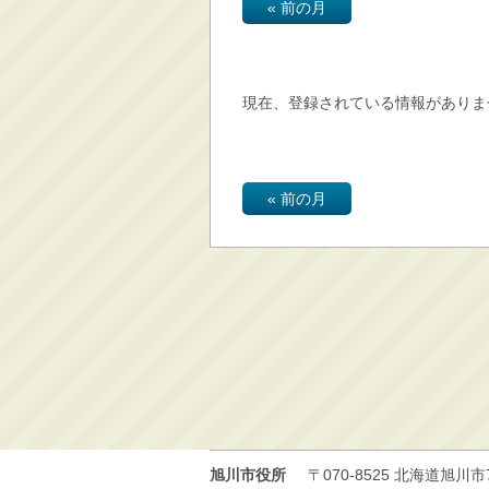
« 前の月
消防・救急
防災・安全
学ぶ・文化・スポーツ
現在、登録されている情報がありま
産業・しごと・消費生
活
移住情報
« 前の月
住宅・土地・都市計画
市民活動・参加・地域
まちづくり
水道・除雪・土木
公共交通・空港
市議会・選挙
その他
旭川市役所
〒070-8525
北海道旭川市