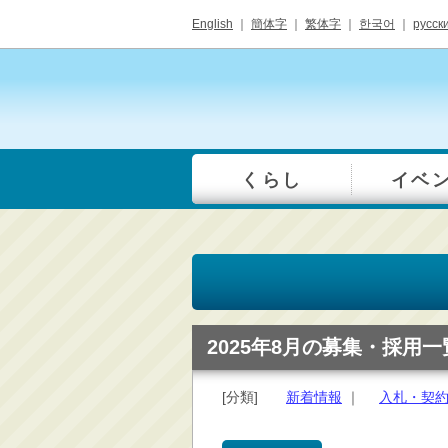
English
｜
簡体字
｜
繁体字
｜
한국어
｜
русск
くらし
イベ
一覧
総合窓口
手続き・届出（戸籍・
住民票等）
税金・年金・保険
健康・福祉・衛生・ペ
2025年8月の募集・採用一
ット
子育て・学校教育
[分類]
新着情報
｜
入札・契
ごみ・リサイクル・環
境保全