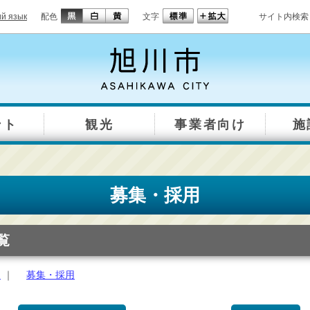
ий язык
配色
文字
サイト内検索
ント
観光
事業者向け
施
募集・採用
覧
約
｜
募集・採用