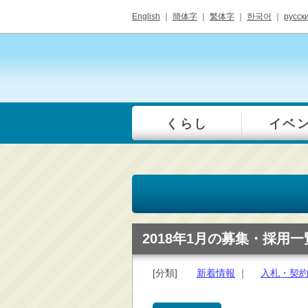
English
｜
簡体字
｜
繁体字
｜
한국어
｜
русск
くらし
イベ
一覧
総合窓口
手続き・届出（戸籍・
住民票等）
税金・年金・保険
健康・福祉・衛生・ペ
2018年1月の募集・採用一
ット
子育て・学校教育
[分類]
新着情報
｜
入札・契
ごみ・リサイクル・環
境保全