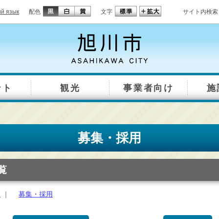
ий язык
配色
文字
サイト内検索
ント
観光
事業者向け
施
募集・採用
覧
約
｜
募集・採用