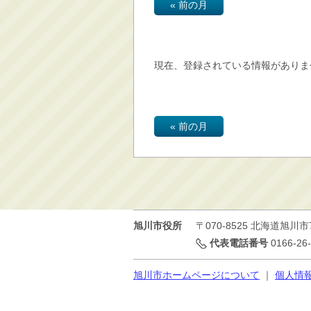
« 前の月
消防・救急
防災・安全
学ぶ・文化・スポーツ
現在、登録されている情報がありま
産業・しごと・消費生
活
移住情報
« 前の月
住宅・土地・都市計画
市民活動・参加・地域
まちづくり
水道・除雪・土木
公共交通・空港
旭川市役所
〒070-8525
北海道旭川市
市議会・選挙
代表電話番号
0166-26
その他
旭川市ホームページについて
｜
個人情