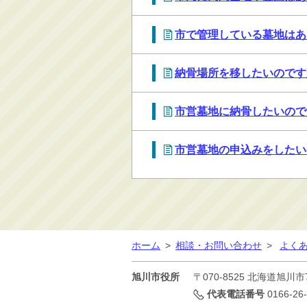
消防・救急
市で管理している墓地はあ
防災・安全
学ぶ・文化・スポーツ
納骨場所を移したいのです
産業・しごと・消費生
活
市営墓地に納骨したいので
移住情報
住宅・土地・都市計画
市営墓地の申込みをしたい
市民活動・参加・地域
まちづくり
水道・除雪・土木
公共交通・空港
市議会・選挙
ホーム
>
相談・お問い合わせ
>
よく
その他
旭川市役所
〒070-8525
北海道旭川市
代表電話番号
0166-26