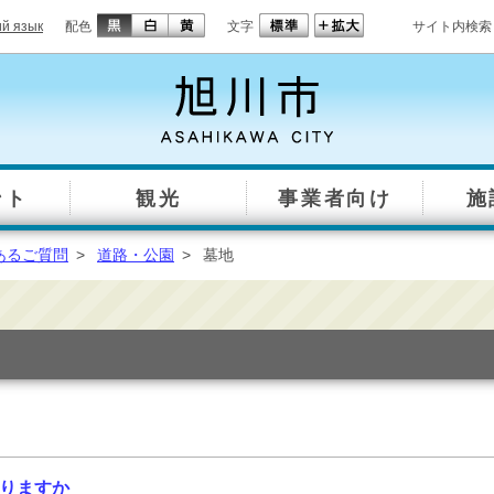
ий язык
配色
文字
サイト内検索
ント
観光
事業者向け
施
あるご質問
>
道路・公園
>
墓地
りますか