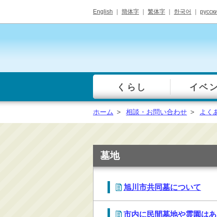
English
｜
簡体字
｜
繁体字
｜
한국어
｜
русск
くらし
イベ
一覧
総合窓口
ホーム
>
相談・お問い合わせ
>
よく
手続き・届出（戸籍・
住民票等）
税金・年金・保険
墓地
健康・福祉・衛生・ペ
ット
旭川市共同墓について
子育て・学校教育
ごみ・リサイクル・環
境保全
市内に民間墓地や霊園はあ