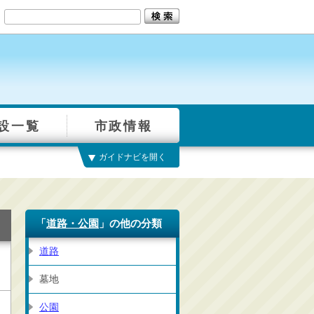
設一覧
市政情報
ガイドナビを開く
「
道路・公園
」の他の分類
道路
墓地
公園