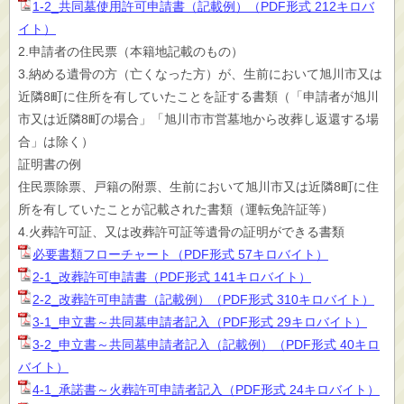
1-2_共同墓使用許可申請書（記載例）（PDF形式 212キロバ
イト）
2.申請者の住民票（本籍地記載のもの）
3.納める遺骨の方（亡くなった方）が、生前において旭川市又は
近隣8町に住所を有していたことを証する書類（「申請者が旭川
市又は近隣8町の場合」「旭川市市営墓地から改葬し返還する場
合」は除く）
証明書の例
住民票除票、戸籍の附票、生前において旭川市又は近隣8町に住
所を有していたことが記載された書類（運転免許証等）
4.火葬許可証、又は改葬許可証等遺骨の証明ができる書類
必要書類フローチャート（PDF形式 57キロバイト）
2-1_改葬許可申請書（PDF形式 141キロバイト）
2-2_改葬許可申請書（記載例）（PDF形式 310キロバイト）
3-1_申立書～共同墓申請者記入（PDF形式 29キロバイト）
3-2_申立書～共同墓申請者記入（記載例）（PDF形式 40キロ
バイト）
4-1_承諾書～火葬許可申請者記入（PDF形式 24キロバイト）