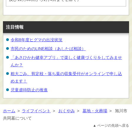
注目情報
令和8年度ヒグマの出没状況
市民のためのLINE相談（あしたば相談）
「あさひかわ健幸アプリ」で楽しく健康づくりをしてみませ
んか？
粗大ごみ、剪定枝・落ち葉の収集受付がオンラインで申し込
めます！
児童虐待防止の推進
ホーム
>
ライフイベント
>
おくやみ
>
墓地・火葬場
>
旭川市
共同墓について
▲ ページの先頭へ戻る