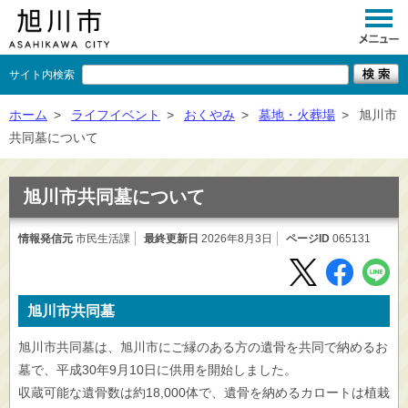
サイト内検索
くらし
ホーム
>
ライフイベント
>
おくやみ
>
墓地・火葬場
>
旭川市
共同墓について
イベント
観光
旭川市共同墓について
事業者向け
情報発信元
市民生活課
最終更新日
2026年8月3日
ページID
065131
施設一覧
市政情報
旭川市共同墓
×
閉じる
旭川市共同墓は、旭川市にご縁のある方の遺骨を共同で納めるお
墓で、平成30年9月10日に供用を開始しました。
収蔵可能な遺骨数は約18,000体で、遺骨を納めるカロートは植栽