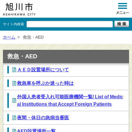
サイト内検索
くらし
ホーム
>
救急・AED
イベント
救急・AED
観光
ＡＥＤ設置場所について
事業者向け
救急車を呼ぶか迷った時は
施設一覧
外国人患者受入れ可能医療機関一覧/ List of Medic
市政情報
al Institutions that Accept Foreign Patients
×
閉じる
夜間・休日の急病当番医
AED設置場所一覧