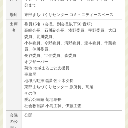
分まで
場所
東部まちづくりセンター コミュニティースペース
出席
委員15名（会長、副会長以下50 音順）
者
髙嶋会長、石川副会長、浅野委員、宇野委員、大田
委員、北川委員、
小林委員、今野委員、清野委員、瀧本委員、千葉委
員、仲川委員、
長谷委員、宝住委員、森委員
オブザーバー
菊池 地域まるごと支援員
事務局
地域活動推進課 佐々木次長
東部まちづくりセンター 原所長、髙尾
その他
愛宕公民館 菊地館長
社会教育課 小島主幹、伊藤主査
会議
公開
の公
開・