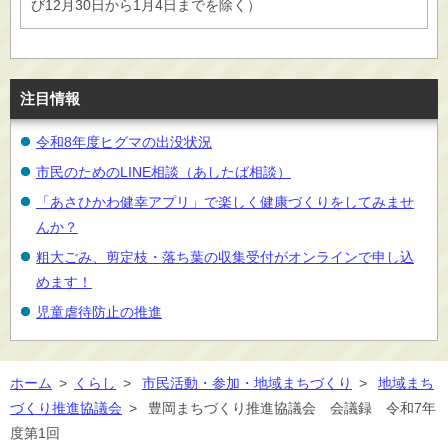
び12月30日から1月4日までを除く）
注目情報
令和8年度ヒグマの出没状況
市民のためのLINE相談（あしたば相談）
「あさひかわ健幸アプリ」で楽しく健康づくりをしてみませ
んか？
粗大ごみ、剪定枝・落ち葉の収集受付がオンラインで申し込
めます！
児童虐待防止の推進
ホーム
>
くらし
>
市民活動・参加・地域まちづくり
>
地域まち
づくり推進協議会
>
豊岡まちづくり推進協議会 会議録 令和7年
度第1回