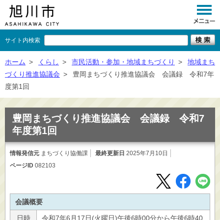
サイト内検索
くらし
ホーム
>
くらし
>
市民活動・参加・地域まちづくり
>
地域まち
づくり推進協議会
>
豊岡まちづくり推進協議会 会議録 令和7年
イベント
度第1回
観光
豊岡まちづくり推進協議会 会議録 令和7
事業者向け
年度第1回
施設一覧
情報発信元
まちづくり協働課
最終更新日
2025年7月10日
市政情報
ページID
082103
×
閉じる
会議概要
日時
令和7年6月17日(火曜日)午後6時00分から午後6時40