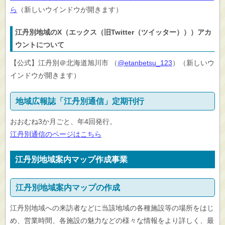
ら
（新しいウインドウが開きます）
江丹別地域のX（エックス（旧Twitter（ツイッター）））アカ
ウントについて
【公式】江丹別＠北海道旭川市 （
@etanbetsu_123
）（新しいウ
インドウが開きます）
地域広報誌「江丹別通信」定期刊行
おおむね3か月ごと、年4回発行。
江丹別通信のページはこちら
江丹別地域案内マップ作成事業
江丹別地域案内マップの作成
江丹別地域への来訪者などに当該地域の各種施設等の場所をはじ
め、営業時間、各施設の魅力などの様々な情報をより詳しく、最