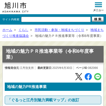
サイト内検索
くらし
ホーム
>
くらし
>
市民活動・参加・地域まちづくり
>
地域まち
づくり推進協議会
>
地域の魅力ＰＲ推進事業等（令和6年度事業）
イベント
観光
地域の魅力ＰＲ推進事業等（令和6年度事
業）
事業者向け
情報発信元
江丹別支所
最終更新日
施設一覧
2025年6月30日
ページID
082066
市政情報
×
地域の魅力PR推進事業
閉じる
「ぐるっと江丹別魅力満載マップ」の改訂