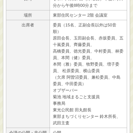
分から午後8時00分まで
場所
東部住民センター 2階 会議室
出席者
委員（15名、正副会長以外は50音
順）
原田会長、玉田副会長、赤坂委員、五
十嵐委員、齊藤委員、
高橋委員、徳光委員、中村委員、林委
員、本間（健）委員、
本間（雅）委員、牧野委員、増子委
員、 松原委員、横山委員
（欠席 阿曽沼委員、兼松委員、中島
委員、中田委員）
オブザーバー
菊池 地域まるごと支援員
事務局
東光公民館 田丸館長
東部まちづくりセンター 鈴木所長、
武田主査
会議の公開・非公開
公開