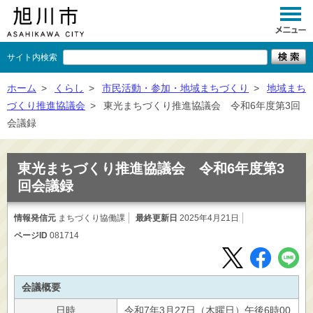
サイト内検索
くらし
ホーム
>
くらし
>
市民活動・参加・地域まちづくり
>
地域まち
づくり推進協議会
>
東光まちづくり推進協議会 令和6年度第3回
イベント
会議録
観光
東光まちづくり推進協議会 令和6年度第3
事業者向け
回会議録
施設一覧
情報発信元
まちづくり協働課
最終更新日
2025年4月21日
市政情報
ページID
081714
×
閉じる
会議概要
日時
令和7年3月27日（木曜日）午後6時00