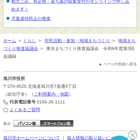
粗大ごみ、剪定枝・落ち葉の収集受付がオンラインで申し込
めます！
児童虐待防止の推進
ホーム
>
くらし
>
市民活動・参加・地域まちづくり
>
地域まち
づくり推進協議会
>
東光まちづくり推進協議会 令和6年度第3回
会議録
▲ ページの先頭へ戻る
旭川市役所
〒070-8525
北海道旭川市7条通9丁目
（総合庁舎）（
ご利用案内・地図
）
代表電話番号
0166-26-1111
よくあるご質問
表示
旭川市ホームページについて
｜
個人情報の取り扱いについて
｜
サ