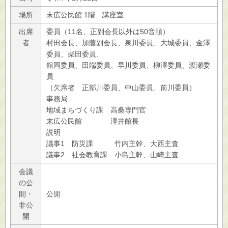
場所
末広公民館 1階 講座室
出席
委員（11名、正副会長以外は50音順）
者
村田会長、加藤副会長、泉川委員、大城委員、金澤
委員、柴田委員、
舘岡委員、田端委員、早川委員、柳澤委員、渡瀬委
員
（欠席者 正部川委員、中山委員、前川委員）
事務局
地域まちづくり課 高桑専門官
末広公民館 澤井館長
説明
議事1 防災課 竹内主幹、大西主査
議事2 社会教育課 小島主幹、山崎主査
会議
の公
開・
公開
非公
開