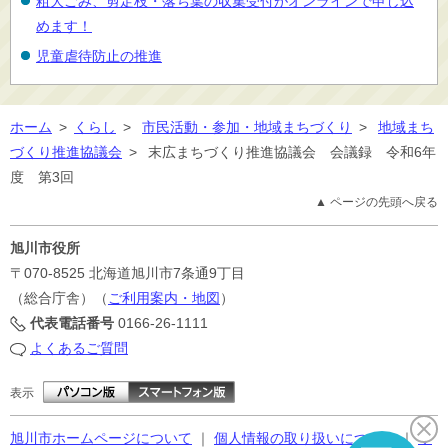
粗大ごみ、剪定枝・落ち葉の収集受付がオンラインで申し込
めます！
児童虐待防止の推進
ホーム
>
くらし
>
市民活動・参加・地域まちづくり
>
地域まち
づくり推進協議会
>
末広まちづくり推進協議会 会議録 令和6年
度 第3回
▲ ページの先頭へ戻る
旭川市役所
〒070-8525
北海道旭川市7条通9丁目
（総合庁舎）（
ご利用案内・地図
）
代表電話番号
0166-26-1111
よくあるご質問
表示
旭川市ホームページについて
｜
個人情報の取り扱いについて
｜
サ