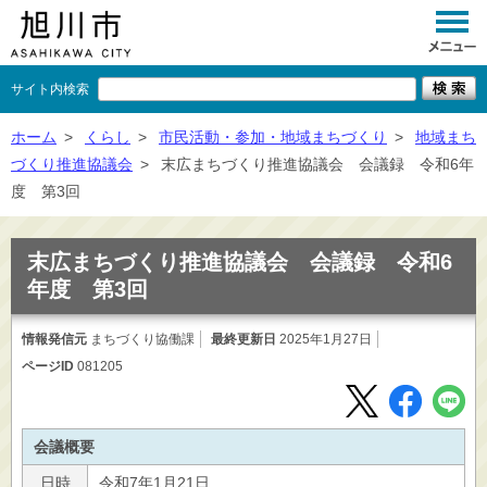
サイト内検索
くらし
ホーム
>
くらし
>
市民活動・参加・地域まちづくり
>
地域まち
づくり推進協議会
>
末広まちづくり推進協議会 会議録 令和6年
イベント
度 第3回
観光
末広まちづくり推進協議会 会議録 令和6
事業者向け
年度 第3回
施設一覧
情報発信元
まちづくり協働課
最終更新日
2025年1月27日
市政情報
ページID
081205
×
閉じる
会議概要
日時
令和7年1月21日