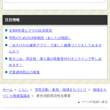
注目情報
令和8年度ヒグマの出没状況
市民のためのLINE相談（あしたば相談）
「あさひかわ健幸アプリ」で楽しく健康づくりをしてみませ
んか？
粗大ごみ、剪定枝・落ち葉の収集受付がオンラインで申し込
めます！
児童虐待防止の推進
ホーム
>
くらし
>
市民活動・参加・地域まちづくり
>
地域まち
づくり推進協議会
>
東光消防団活性化事業
▲ ページの先頭へ戻る