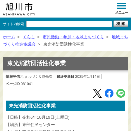
サイト内検索
くらし
ホーム
>
くらし
>
市民活動・参加・地域まちづくり
>
地域まち
づくり推進協議会
>
東光消防団活性化事業
イベント
観光
東光消防団活性化事業
事業者向け
情報発信元
まちづくり協働課
最終更新日
2025年1月14日
ページID
081041
施設一覧
市政情報
東光消防団活性化事業
×
閉じる
【日時】令和6年10月19日(土曜日)
【場所】東部住民センター