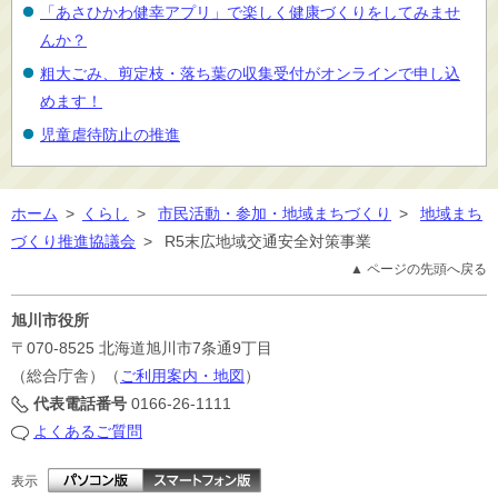
「あさひかわ健幸アプリ」で楽しく健康づくりをしてみませ
んか？
粗大ごみ、剪定枝・落ち葉の収集受付がオンラインで申し込
めます！
児童虐待防止の推進
ホーム
>
くらし
>
市民活動・参加・地域まちづくり
>
地域まち
づくり推進協議会
>
R5末広地域交通安全対策事業
▲ ページの先頭へ戻る
旭川市役所
〒070-8525
北海道旭川市7条通9丁目
（総合庁舎）（
ご利用案内・地図
）
代表電話番号
0166-26-1111
よくあるご質問
表示