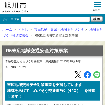
サイト内検索
くらし
ホーム
>
くらし
>
市民活動・参加・地域まちづくり
>
地域まち
づくり推進協議会
>
R5末広地域交通安全対策事業
イベント
観光
R5末広地域交通安全対策事業
事業者向け
情報発信元
まちづくり協働課
最終更新日
2023年10月10日
ページID
078321
施設一覧
市政情報
末広地域交通安全対策事業を実施しています
×
閉じる
地域をあげて「めざそう交通事故0（ゼロ）」を推進
します！！