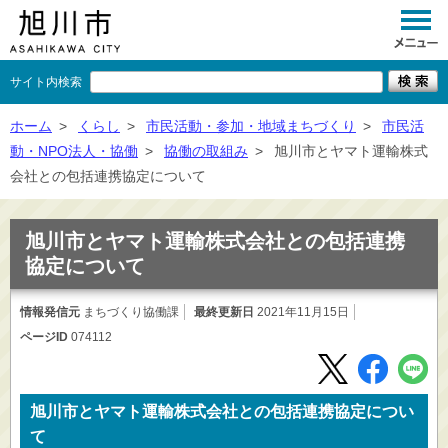
サイト内検索
くらし
ホーム
>
くらし
>
市民活動・参加・地域まちづくり
>
市民活
動・NPO法人・協働
>
協働の取組み
>
旭川市とヤマト運輸株式
イベント
会社との包括連携協定について
観光
旭川市とヤマト運輸株式会社との包括連携
事業者向け
協定について
施設一覧
情報発信元
まちづくり協働課
最終更新日
2021年11月15日
市政情報
ページID
074112
×
閉じる
旭川市とヤマト運輸株式会社との包括連携協定につい
て