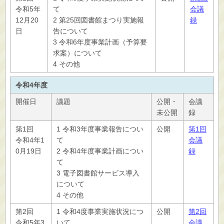
令和5年
て
会議
12月20
2 第25回図書館まつり実施報
録
日
告について
3 令和6年度事業計画（予算要
求案）について
4 その他
令和4年度
開催日
議題
公開・
会議
未公開
録
第1回
1 令和3年度事業報告につい
公開
第1回
令和4年1
て
会議
0月19日
2 令和4年度事業計画につい
録
て
3 電子図書館サービス導入
について
4 その他
第2回
1 令和4度事業実施状況につ
公開
第2回
令和5年3
いて
会議