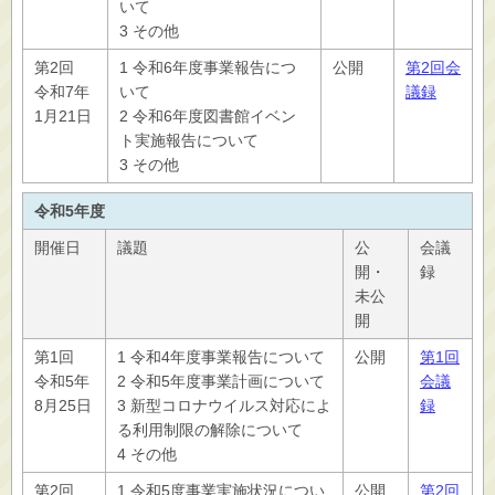
いて
3 その他
第2回
1 令和6年度事業報告につ
公開
第2回会
令和7年
いて
議録
1月21日
2 令和6年度図書館イベン
ト実施報告について
3 その他
令和5年度
開催日
議題
公
会議
開・
録
未公
開
第1回
1 令和4年度事業報告について
公開
第1回
令和5年
2 令和5年度事業計画について
会議
8月25日
3 新型コロナウイルス対応によ
録
る利用制限の解除について
4 その他
第2回
1 令和5度事業実施状況につい
公開
第2回