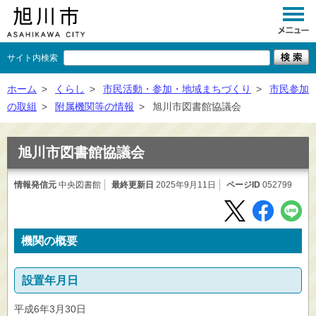
サイト内検索
くらし
ホーム
>
くらし
>
市民活動・参加・地域まちづくり
>
市民参加
の取組
>
附属機関等の情報
>
旭川市図書館協議会
イベント
観光
旭川市図書館協議会
事業者向け
情報発信元
中央図書館
最終更新日
2025年9月11日
ページID
052799
施設一覧
市政情報
機関の概要
×
閉じる
設置年月日
平成6年3月30日