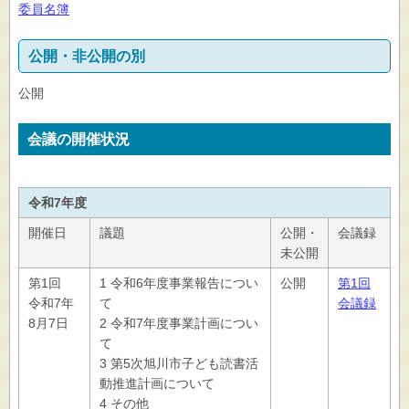
委員名簿
公開・非公開の別
公開
会議の開催状況
令和7年度
開催日
議題
公開・
会議録
未公開
第1回
1 令和6年度事業報告につい
公開
第1回
令和7年
て
会議録
8月7日
2 令和7年度事業計画につい
て
3 第5次旭川市子ども読書活
動推進計画について
4 その他