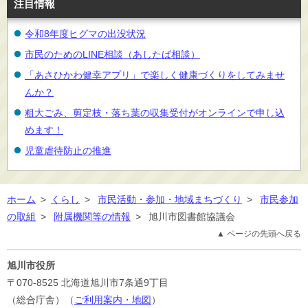
注目情報
令和8年度ヒグマの出没状況
市民のためのLINE相談（あしたば相談）
「あさひかわ健幸アプリ」で楽しく健康づくりをしてみませ
んか？
粗大ごみ、剪定枝・落ち葉の収集受付がオンラインで申し込
めます！
児童虐待防止の推進
ホーム
>
くらし
>
市民活動・参加・地域まちづくり
>
市民参加
の取組
>
附属機関等の情報
>
旭川市図書館協議会
▲ ページの先頭へ戻る
旭川市役所
〒070-8525
北海道旭川市7条通9丁目
（総合庁舎）（
ご利用案内・地図
）