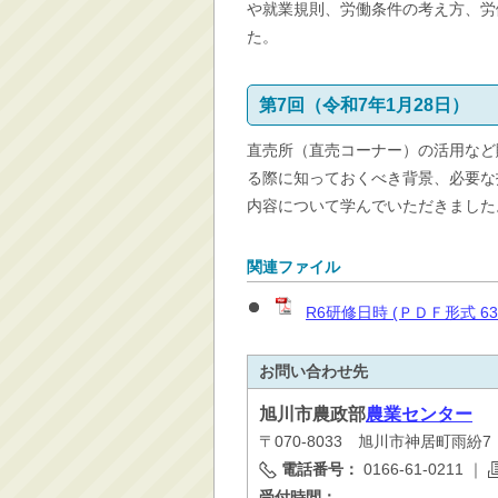
や就業規則、労働条件の考え方、労
た。
第7回（令和7年1月28日）
直売所（直売コーナー）の活用など
る際に知っておくべき背景、必要な
内容について学んでいただきました
関連ファイル
R6研修日時 (ＰＤＦ形式 6
お問い合わせ先
旭川市
農政部
農業センター
〒070-8033 旭川市神居町雨紛7
電話番号：
0166-61-0211
｜
受付時間：