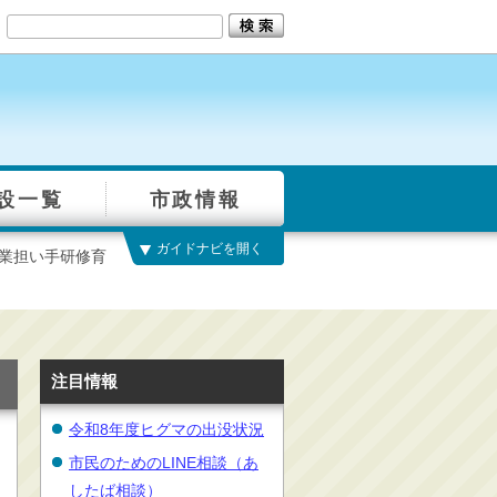
設一覧
市政情報
ガイドナビを開く
農業担い手研修育
注目情報
令和8年度ヒグマの出没状況
市民のためのLINE相談（あ
したば相談）