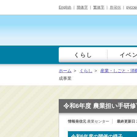
English
｜
簡体字
｜
繁体字
｜
한국어
｜
русск
くらし
イベ
一覧
総合窓口
ホーム
>
くらし
>
産業・しごと・消
手続き・届出（戸籍・
成事業
住民票等）
税金・年金・保険
健康・福祉・衛生・ペ
令和6年度 農業担い手研
ット
子育て・学校教育
情報発信元
農業センター
最終更新日
ごみ・リサイクル・環
境保全
令和6年度の開催の様子