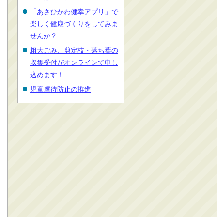
「あさひかわ健幸アプリ」で
楽しく健康づくりをしてみま
せんか？
粗大ごみ、剪定枝・落ち葉の
収集受付がオンラインで申し
込めます！
児童虐待防止の推進