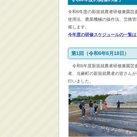
消防・救急
令和6年度の新規就農者研修兼園芸
防災・安全
使用法、農業機械の操作法、労務管
学ぶ・文化・スポーツ
催します。
今年度の研修スケジュールの一覧は
産業・しごと・消費生
活
移住情報
第1回（令和6年6月18日）
住宅・土地・都市計画
令和6年度新規就農者研修兼園芸参
市民活動・参加・地域
者、当麻町の新規就農者の皆さんが
まちづくり
行いました。
水道・除雪・土木
公共交通・空港
市議会・選挙
その他