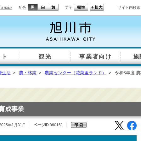
ий язык
配色
文字
サイト内検索
ント
観光
事業者向け
施
費生活
>
農・林業
>
農業センター（花菜里ランド）
>
令和6年度 
修育成事業
2025年1月31日
ページID
080161