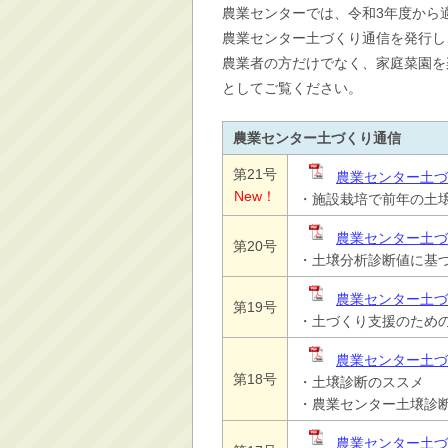
農業センターでは、令和3年度から
消防・救急
農業センター土づくり通信を発行し
防災・安全
農業者の方だけでなく、家庭菜園を
学ぶ・文化・スポーツ
としてご覧ください。
産業・しごと・消費生
活
農業センター土づくり通信
移住情報
第21号
農業センター土づく
New！
住宅・土地・都市計画
・施設栽培で前年の土
市民活動・参加・地域
農業センター土づく
第20号
まちづくり
・土壌分析診断値に基
水道・除雪・土木
農業センター土づ
第19号
公共交通・空港
・土づくり支援のため
市議会・選挙
農業センター土づく
その他
第18号
・土壌診断のススメ
・農業センター土壌診
農業センター土づく