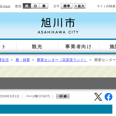
ий язык
配色
文字
サイト内検索
ント
観光
事業者向け
施
費生活
>
農・林業
>
農業センター（花菜里ランド）
>
農業センター
2026年3月1日
ページID
074075