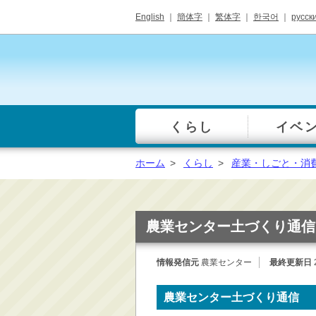
English
｜
簡体字
｜
繁体字
｜
한국어
｜
русск
くらし
イベ
一覧
総合窓口
ホーム
>
くらし
>
産業・しごと・消
手続き・届出（戸籍・
住民票等）
税金・年金・保険
農業センター土づくり通信
健康・福祉・衛生・ペ
ット
情報発信元
農業センター
最終更新日
子育て・学校教育
ごみ・リサイクル・環
農業センター土づくり通信
境保全