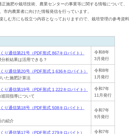
適正施肥や栽培技術、農業センターの事業等に関する情報について、
、市内農業者に向けた情報発信を行っています。
楽しむ方にも役立つ内容となっておりますので、栽培管理の参考資料
令和8年
り通信第21号（PDF形式 867キロバイト）
3月発行
壌分析結果は活用できる？
令和8年
り通信第20号（PDF形式 1,636キロバイト）
1月発行
づいた施肥計算法
令和7年
くり通信
第19号
（PDF形式 1,222キロバイト）
11月発行
の巡回指導について
り通信第18号（PDF形式 508キロバイト）
令和7年
9月発行
断の紹介
令和7年
り通信第17号（PDF形式 279キロバイト）