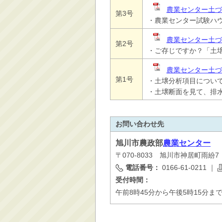
農業センター土づ
第3号
・農業センター試験ハ
農業センター土づ
第2号
・ご存じですか？「土壌
農業センター土づく
第1号
・土壌分析項目について
・土壌断面を見て、排
お問い合わせ先
旭川市
農政部
農業センター
〒070-8033 旭川市神居町雨紛7
電話番号：
0166-61-0211
｜
受付時間：
午前8時45分から午後5時15分ま