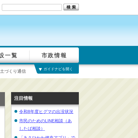
設一覧
市政情報
ガイドナビを開く
土づくり通信
注目情報
令和8年度ヒグマの出没状況
市民のためのLINE相談（あ
したば相談）
「あさひかわ健幸アプリ」で