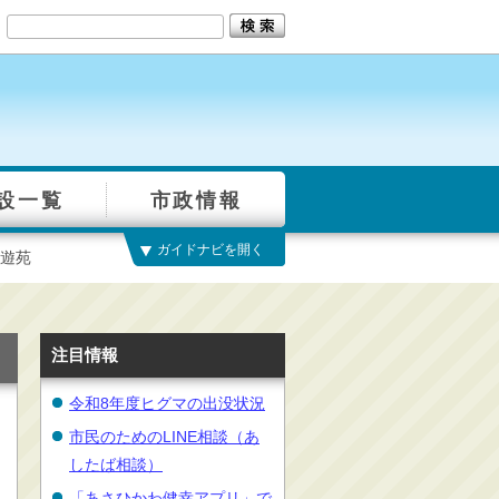
設一覧
市政情報
ガイドナビを開く
遊苑
注目情報
令和8年度ヒグマの出没状況
市民のためのLINE相談（あ
したば相談）
「あさひかわ健幸アプリ」で