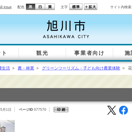
ий язык
配色
文字
サイト内検索
ント
観光
事業者向け
施
費生活
>
農・林業
>
グリーンツーリズム・子ども向け農業体験
>
花
年5月1日
ページID
077570