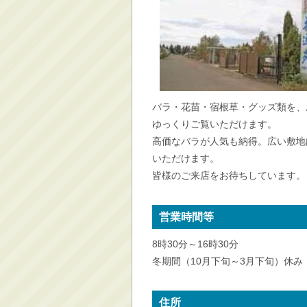
消防・救急
防災・安全
学ぶ・文化・スポーツ
産業・しごと・消費生
活
バラ・花苗・宿根草・グッズ類を、
移住情報
ゆっくりご覧いただけます。
住宅・土地・都市計画
高価なバラが人気も納得。広い敷地
市民活動・参加・地域
いただけます。
まちづくり
皆様のご来店をお待ちしています。
水道・除雪・土木
公共交通・空港
営業時間等
市議会・選挙
8時30分～16時30分
その他
冬期間（10月下旬～3月下旬）休み
住所