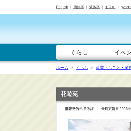
English
｜
簡体字
｜
繁体字
｜
한국어
｜
русск
くらし
イベ
一覧
総合窓口
ホーム
>
くらし
>
産業・しごと・消
手続き・届出（戸籍・
住民票等）
税金・年金・保険
花遊苑
健康・福祉・衛生・ペ
ット
情報発信元
農政課
最終更新日
2026
子育て・学校教育
ごみ・リサイクル・環
境保全