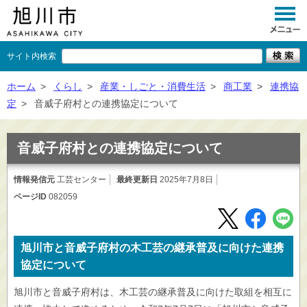
サイト内検索
くらし
ホーム
>
くらし
>
産業・しごと・消費生活
>
商工業
>
連携協
定
>
音威子府村との連携協定について
イベント
観光
音威子府村との連携協定について
事業者向け
情報発信元
工芸センター
最終更新日
2025年7月8日
ページID
082059
施設一覧
市政情報
旭川市と音威子府村の木工芸の継承普及に向けた連携
×
閉じる
協定について
旭川市と音威子府村は、木工芸の継承普及に向けた取組を相互に