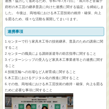
連携・協力して進めるため、令和7年7月7日に「旭川市と音威子
府村の木工芸の継承普及に向けた連携に関する協定」を締結しま
した。 今後は、両地域における木工芸技術の維持・確保、向上
を図るため、様々な活動を展開してまいります。
連携事項
1.センターで行う家具木工等の技術継承、普及のための講座に関
すること
2.センターの職員による講師派遣等の助言指導に関すること
3.インターンシップの受入など家具木工事業者等との連携に関す
ること
4.技能五輪への出場など人材育成に関すること
5.木工芸におけるデジタル化の推進に関すること
6.その他、両地域における木工芸技術の維持・確保、向上を図る
ために必要な事項に関すること