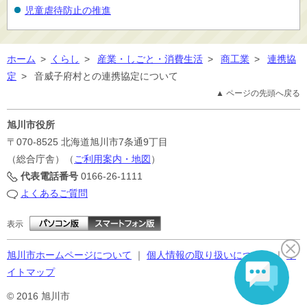
児童虐待防止の推進
ホーム
>
くらし
>
産業・しごと・消費生活
>
商工業
>
連携協
定
>
音威子府村との連携協定について
▲ ページの先頭へ戻る
旭川市役所
〒070-8525
北海道旭川市7条通9丁目
（総合庁舎）（
ご利用案内・地図
）
代表電話番号
0166-26-1111
よくあるご質問
表示
旭川市ホームページについて
｜
個人情報の取り扱いについて
｜
サ
イトマップ
© 2016 旭川市