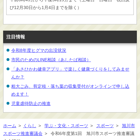
び12月30日から1月4日までを除く）
注目情報
令和8年度ヒグマの出没状況
市民のためのLINE相談（あしたば相談）
「あさひかわ健幸アプリ」で楽しく健康づくりをしてみませ
んか？
粗大ごみ、剪定枝・落ち葉の収集受付がオンラインで申し込
めます！
児童虐待防止の推進
ホーム
>
くらし
>
学ぶ・文化・スポーツ
>
スポーツ
>
旭川市
スポーツ推進審議会
>
令和6年度第1回 旭川市スポーツ推進審議