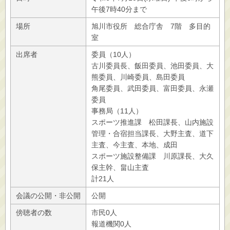
午後7時40分まで
場所
旭川市役所 総合庁舎 7階 多目的
室
出席者
委員（10人）
古川委員長、飯田委員、池田委員、大
熊委員、川崎委員、島田委員
角尾委員、武田委員、富田委員、永瀬
委員
事務局（11人）
スポーツ推進課 松田課長、山内施設
管理・合宿担当課長、大野主査、道下
主査、今主査、本地、成田
スポーツ施設整備課 川原課長、大久
保主幹、畠山主査
計21人
会議の公開・非公開
公開
傍聴者の数
市民0人
報道機関0人