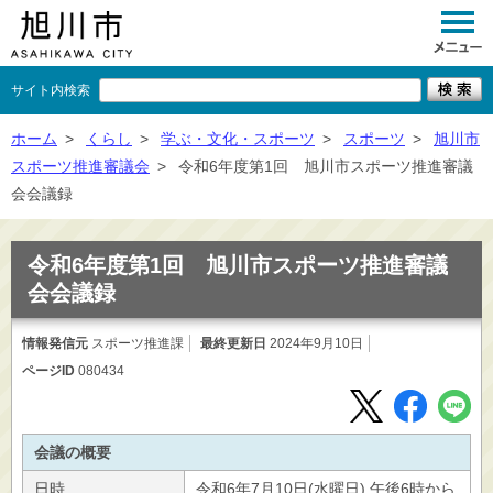
サイト内検索
くらし
ホーム
>
くらし
>
学ぶ・文化・スポーツ
>
スポーツ
>
旭川市
スポーツ推進審議会
>
令和6年度第1回 旭川市スポーツ推進審議
イベント
会会議録
観光
令和6年度第1回 旭川市スポーツ推進審議
事業者向け
会会議録
施設一覧
情報発信元
スポーツ推進課
最終更新日
2024年9月10日
市政情報
ページID
080434
×
閉じる
会議の概要
日時
令和6年7月10日(水曜日) 午後6時から