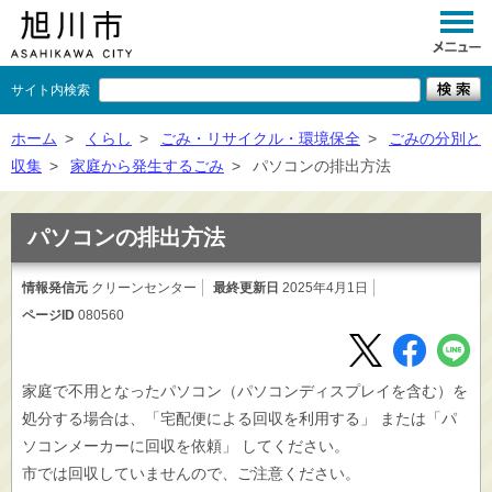
サイト内検索
くらし
ホーム
>
くらし
>
ごみ・リサイクル・環境保全
>
ごみの分別と
収集
>
家庭から発生するごみ
>
パソコンの排出方法
イベント
観光
パソコンの排出方法
事業者向け
情報発信元
クリーンセンター
最終更新日
2025年4月1日
ページID
080560
施設一覧
市政情報
家庭で不用となったパソコン（パソコンディスプレイを含む）を
×
閉じる
処分する場合は、「宅配便による回収を利用する」 または「パ
ソコンメーカーに回収を依頼」 してください。
市では回収していませんので、ご注意ください。