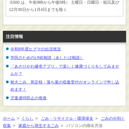
-5300 は、午前9時から午後5時） 土曜日・日曜日・祝日及び
12月30日から1月4日までを除く
注目情報
令和8年度ヒグマの出没状況
市民のためのLINE相談（あしたば相談）
「あさひかわ健幸アプリ」で楽しく健康づくりをしてみませ
んか？
粗大ごみ、剪定枝・落ち葉の収集受付がオンラインで申し込
めます！
児童虐待防止の推進
ホーム
>
くらし
>
ごみ・リサイクル・環境保全
>
ごみの分別と
収集
>
家庭から発生するごみ
>
パソコンの排出方法