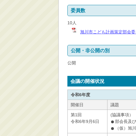
委員数
10人
旭川市こども計画策定部会委員
公開・非公開の別
公開
会議の開催状況
令和6年度
開催日
議題
第1回
(協議事項）
令和6年9月6日
部会長及
（仮）旭