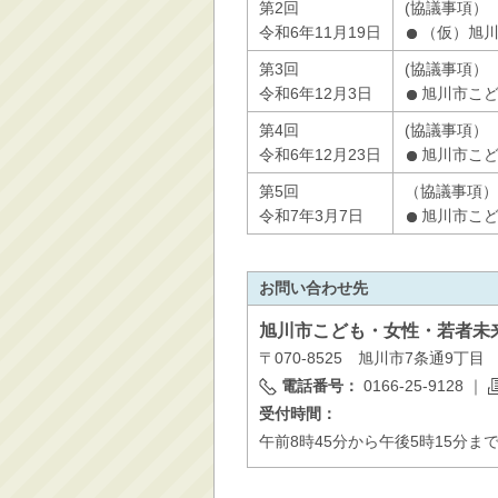
第2回
(協議事項）
令和6年11月19日
（仮）旭
第3回
(協議事項）
令和6年12月3日
旭川市こ
第4回
(協議事項）
令和6年12月23日
旭川市こ
第5回
（協議事項）
令和7年3月7日
旭川市こ
お問い合わせ先
旭川市
こども・女性・若者未
〒070-8525 旭川市7条通9丁
電話番号：
0166-25-9128
｜
受付時間：
午前8時45分から午後5時15分ま