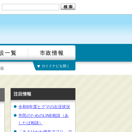
設一覧
市政情報
ガイドナビを開く
会
注目情報
令和8年度ヒグマの出没状況
市民のためのLINE相談（あ
したば相談）
「あさひかわ健幸アプリ」で