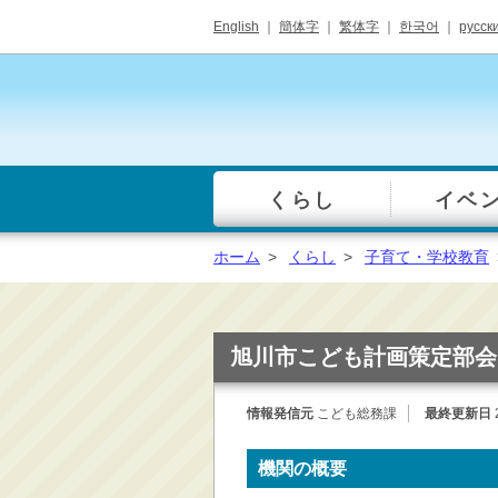
English
｜
簡体字
｜
繁体字
｜
한국어
｜
русск
くらし
イベ
一覧
総合窓口
ホーム
>
くらし
>
子育て・学校教育
手続き・届出（戸籍・
住民票等）
税金・年金・保険
旭川市こども計画策定部会
健康・福祉・衛生・ペ
ット
情報発信元
こども総務課
最終更新日
子育て・学校教育
ごみ・リサイクル・環
機関の概要
境保全