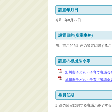
消防・救急
設置年月日
防災・安全
令和6年8月22日
学ぶ・文化・スポーツ
産業・しごと・消費生
活
設置目的(所掌事務)
移住情報
旭川市こども計画の策定に関するこ
住宅・土地・都市計画
市民活動・参加・地域
設置の根拠法令等
まちづくり
水道・除雪・土木
旭川市子ども・子育て審議会条
公共交通・空港
旭川市子ども・子育て審議会条
市議会・選挙
その他
委員任期
計画の策定に関する審議が終了する