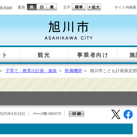
ий язык
配色
文字
サイト内検索
ント
観光
事業者向け
施
>
子育て・教育の計画・施策
>
附属機関
>
旭川市こども計画策定部
2025年4月15日
ページID
080476