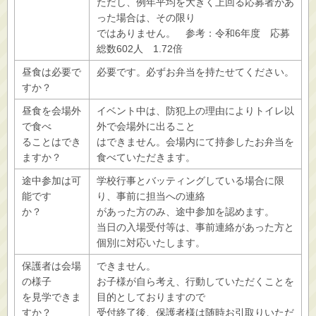
ただし、例年平均を大きく上回る応募者があ
った場合は、その限り
ではありません。 参考：令和6年度 応募
総数602人 1.72倍
昼食は必要で
必要です。必ずお弁当を持たせてください。
すか？
昼食を会場外
イベント中は、防犯上の理由によりトイレ以
で食べ
外で会場外に出ること
ることはでき
はできません。会場内にて持参したお弁当を
ますか？
食べていただきます。
途中参加は可
学校行事とバッティングしている場合に限
能です
り、事前に担当への連絡
か？
があった方のみ、途中参加を認めます。
当日の入場受付等は、事前連絡があった方と
個別に対応いたします。
保護者は会場
できません。
の様子
お子様が自ら考え、行動していただくことを
を見学できま
目的としておりますので
すか？
受付終了後、保護者様は随時お引取りいただ