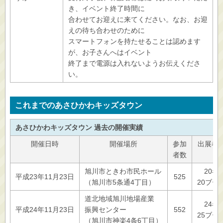
き、イベント終了時間に
合わせてお迎えに来てください。なお、お迎
えの待ち合わせのために
スマートフォンを持たせることは認めます
が、お子さんへはイベント
終了まで電源は入れないようお伝えくださ
い。
これまでのあさひかわキッズタウン
あさひかわキッズタウン 過去の開催実績
開催日時
開催場所
参加
出展者
者数
旭川市ときわ市民ホール
20者
平成23年11月23日
525
（旭川市5条通4丁目）
20ブー
道北地域旭川地場産業
24者
平成24年11月23日
振興センター
552
25ブー
（旭川市神楽4条6丁目）