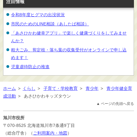
注目情報
令和8年度ヒグマの出没状況
市民のためのLINE相談（あしたば相談）
「あさひかわ健幸アプリ」で楽しく健康づくりをしてみませ
んか？
粗大ごみ、剪定枝・落ち葉の収集受付がオンラインで申し込
めます！
児童虐待防止の推進
ホーム
>
くらし
>
子育て・学校教育
>
青少年
>
青少年健全育
成活動
>
あさひかわキッズタウン
▲ ページの先頭へ戻る
旭川市役所
〒070-8525
北海道旭川市7条通9丁目
（総合庁舎）（
ご利用案内・地図
）