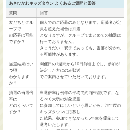
あさひかわキッズタウン よくあるご質問と回答
質問
回答
友だちとグル
個人でのご応募のみとなります。応募者が定
ープで
員を超えた場合は抽選
の応募は可能
となりますが、グループでまとめての抽選は
ですか？
行っておりません。
きょうだい・双子であっても、当落が分かれ
る可能性があります。
当選結果はい
開催日の1週間から10日前頃までに、参加が
つ頃
決定した方にのみ郵送
わかります
でご案内させていただいております。
か？
抽選の当選倍
当選倍率は例年の平均で約2倍程度です。な
率は
るべく大勢の対象児童
どのくらいで
に参加してほしいという思いから、昨年度の
すか？
キッズタウンに応募し
た結果、参加できなかった5年生を優先して
選考いたします。