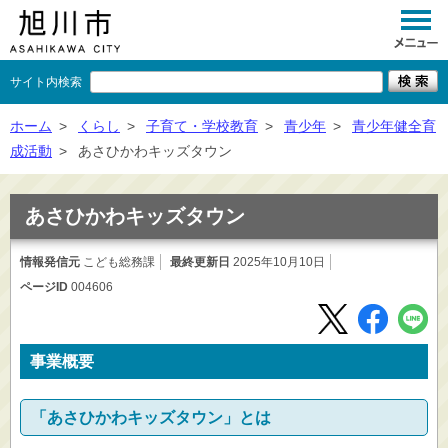
サイト内検索
くらし
ホーム
>
くらし
>
子育て・学校教育
>
青少年
>
青少年健全育
成活動
>
あさひかわキッズタウン
イベント
観光
あさひかわキッズタウン
事業者向け
情報発信元
こども総務課
最終更新日
2025年10月10日
ページID
004606
施設一覧
市政情報
事業概要
×
閉じる
「あさひかわキッズタウン」とは