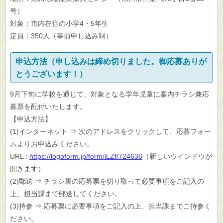
号）
対象：市内在住の小学4・5年生
定員：350人（事前申し込み制）
申込方法（申し込みは締め切りました。御応募ありが
とうございます！）
9月下旬に学校を通じて、対象となる学年児童に案内チラシ兼応
募票を配付いたします。
【申込方法】
(1)インターネット ⇒ 次のアドレスをクリックして、応募フォー
ムよりお申込みください。
URL :
https://logoform.jp/form/iLZf/724636
（新しいウインドウが
開きます）
(2)郵送 ⇒ チラシ裏の応募票を切り取って必要事項をご記入の
上、担当課まで郵送してください。
(3)持参 ⇒ 応募票に必要事項をご記入の上、担当課までご持参く
ださい。