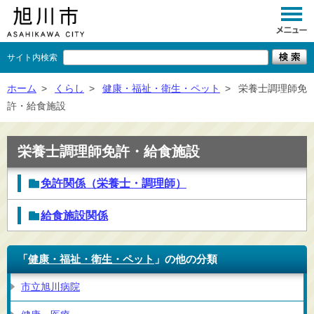
サイト内検索
くらし
ホーム
>
くらし
>
健康・福祉・衛生・ペット
>
栄養士調理師免
許・給食施設
イベント
観光
栄養士調理師免許・給食施設
事業者向け
免許関係（栄養士・調理師）
施設一覧
給食施設関係
市政情報
×
「
健康・福祉・衛生・ペット
」の他の分類
閉じる
市立旭川病院