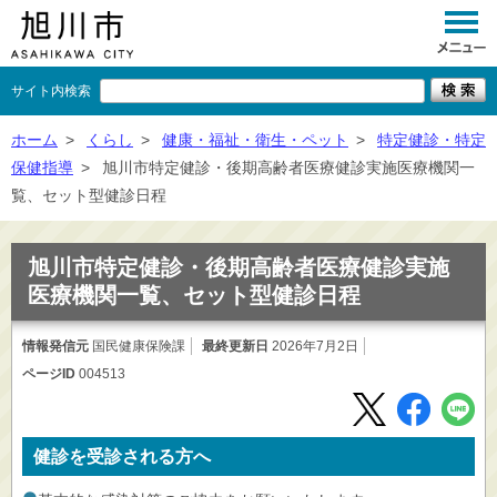
サイト内検索
くらし
ホーム
>
くらし
>
健康・福祉・衛生・ペット
>
特定健診・特定
保健指導
>
旭川市特定健診・後期高齢者医療健診実施医療機関一
イベント
覧、セット型健診日程
観光
旭川市特定健診・後期高齢者医療健診実施
事業者向け
医療機関一覧、セット型健診日程
施設一覧
情報発信元
国民健康保険課
最終更新日
2026年7月2日
市政情報
ページID
004513
×
閉じる
健診を受診される方へ