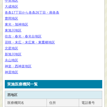
中央地区
大成地区
各条17丁目から各条26丁目・南各条
豊岡地区
東光・旭神地区
東旭川地区
住吉・春光・春光台地区
花咲・末広・末広東・東鷹栖地区
北星地区
新旭川地区
永山地区
神楽・西神楽地区
神居地区
実施医療機関一覧
西地区
医療機関名
住所
電話番号