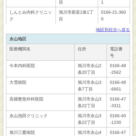
目
1
しんとみ内科クリニッ
旭川市新富2条1丁
0166-21-360
ク
目
0
地区別目次へ戻る
永山地区
医療機関名
住所
電話番
号
今本内科医院
旭川市永山2
0166-48
条20丁目
-2562
大雪病院
旭川市永山3
0166-48
条7丁目
-6661
高畑整形外科医院
旭川市永山3
0166-47
条22丁目
-3311
永山池田クリニック
旭川市永山3
0166-40
条22丁目
-1230
旭川三愛病院
旭川市永山4
0166-47