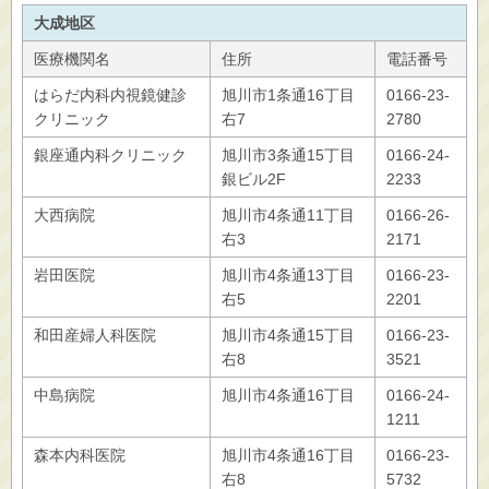
大成地区
医療機関名
住所
電話番号
はらだ内科内視鏡健診
旭川市1条通16丁目
0166-23-
クリニック
右7
2780
銀座通内科クリニック
旭川市3条通15丁目
0166‐24‐
銀ビル2F
2233
大西病院
旭川市4条通11丁目
0166-26-
右3
2171
岩田医院
旭川市4条通13丁目
0166-23-
右5
2201
和田産婦人科医院
旭川市4条通15丁目
0166-23-
右8
3521
中島病院
旭川市4条通16丁目
0166-24-
1211
森本内科医院
旭川市4条通16丁目
0166-23-
右8
5732