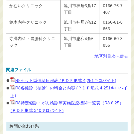
かむいクリニック
旭川市神居3条17
0166-76-7
丁目
407
鈴木内科クリニック
旭川市神居7条12
0166-61-6
丁目
663
寺澤内科・胃腸科クリニ
旭川市忠和4条6
0166-60-3
ック
丁目
855
地区別目次へ戻る
関連ファイル
R8セット型健診日程表 (ＰＤＦ形式 4,251キロバイト)
R8各健診（検診）の料金と内容 (ＰＤＦ形式 4,251キロバイ
ト)
R8特定健診・がん検診等実施医療機関一覧表（R8.6.25）
(ＰＤＦ形式 340キロバイト)
お問い合わせ先