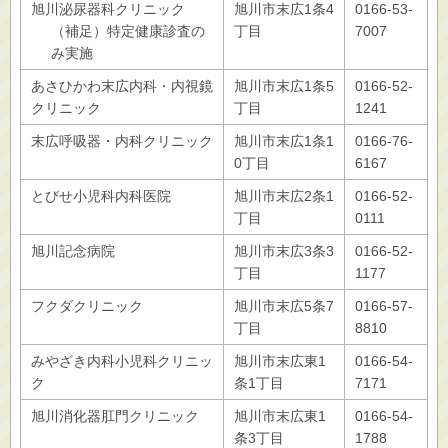
旭川泌尿器科クリニック
旭川市末広1条4
0166-53-
（補足）特定健康診査の
丁目
7007
み実施
あさひかわ末広内科・内視鏡
旭川市末広1条5
0166-52-
クリニック
丁目
1241
末広呼吸器・内科クリニック
旭川市末広1条1
0166-76-
0丁目
6167
とびせ小児科内科医院
旭川市末広2条1
0166-52-
丁目
0111
旭川記念病院
旭川市末広3条3
0166-52-
丁目
1177
フクダクリニック
旭川市末広5条7
0166-57-
丁目
8810
みやざき内科小児科クリニッ
旭川市末広東1
0166-54-
ク
条1丁目
7171
旭川消化器肛門クリニック
旭川市末広東1
0166-54-
条3丁目
1788