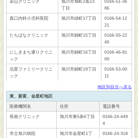
若山クリニック
旭川市旭町2条13
0166-51-36
丁目
86
真口内科小児科医院
旭川市緑町17丁目
0166-54-12
21
たちばなクリニック
旭川市錦町15丁目
0166-55-22
40
にしきまち通りクリニ
旭川市錦町16丁目
0166-46-81
ック
00
北星ファミリークリニ
旭川市錦町19丁目
0166-53-00
ック
11
地区別目次へ戻る
東、新富、金星町地区
医療機関名
住所
電話番号
長南クリニック
旭川市東5条6丁目
0166-24-449
4
市立旭川病院
旭川市金星町1丁
0166-24-318