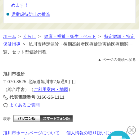
めます！
児童虐待防止の推進
ホーム
>
くらし
>
健康・福祉・衛生・ペット
>
特定健診・特定
保健指導
>
旭川市特定健診・後期高齢者医療健診実施医療機関一
覧、セット型健診日程
▲ ページの先頭へ戻る
旭川市役所
〒070-8525
北海道旭川市7条通9丁目
（総合庁舎）（
ご利用案内・地図
）
代表電話番号
0166-26-1111
よくあるご質問
表示
旭川市ホームページについて
｜
個人情報の取り扱いについて
｜
サ