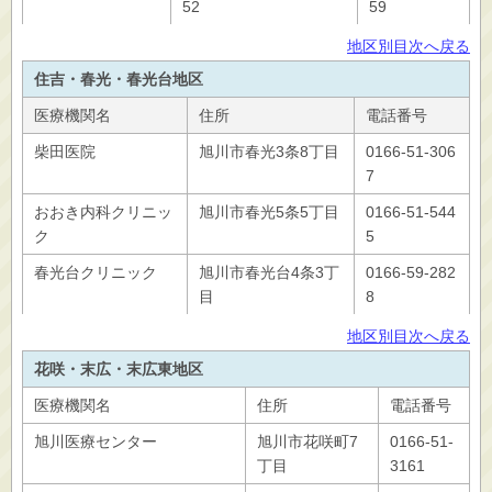
52
59
地区別目次へ戻る
住吉・春光・春光台地区
医療機関名
住所
電話番号
柴田医院
旭川市春光3条8丁目
0166-51-306
7
おおき内科クリニッ
旭川市春光5条5丁目
0166-51-544
ク
5
春光台クリニック
旭川市春光台4条3丁
0166-59-282
目
8
地区別目次へ戻る
花咲・末広・末広東地区
医療機関名
住所
電話番号
旭川医療センター
旭川市花咲町7
0166-51-
丁目
3161