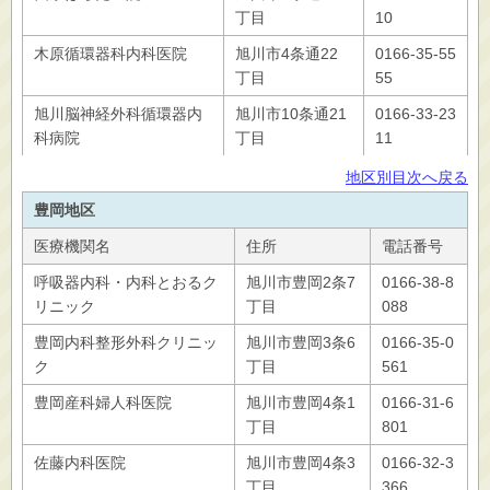
丁目
10
木原循環器科内科医院
旭川市4条通22
0166-35-55
丁目
55
旭川脳神経外科循環器内
旭川市10条通21
0166‐33‐23
科病院
丁目
11
地区別目次へ戻る
豊岡地区
医療機関名
住所
電話番号
呼吸器内科・内科とおるク
旭川市豊岡2条7
0166-38-8
リニック
丁目
088
豊岡内科整形外科クリニッ
旭川市豊岡3条6
0166-35-0
ク
丁目
561
豊岡産科婦人科医院
旭川市豊岡4条1
0166-31-6
丁目
801
佐藤内科医院
旭川市豊岡4条3
0166-32-3
丁目
366