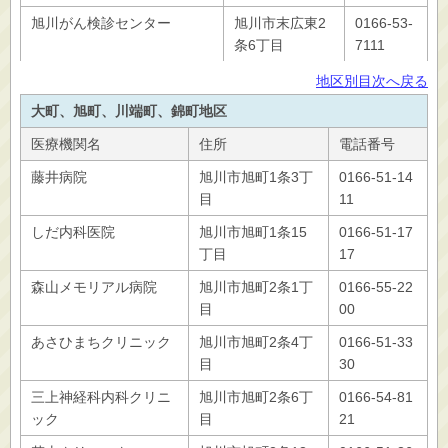
旭川がん検診センター
旭川市末広東2
0166-53-
条6丁目
7111
地区別目次へ戻る
大町、旭町、川端町、錦町地区
医療機関名
住所
電話番号
藤井病院
旭川市旭町1条3丁
0166-51-14
目
11
しだ内科医院
旭川市旭町1条15
0166-51-17
丁目
17
森山メモリアル病院
旭川市旭町2条1丁
0166-55-22
目
00
あさひまちクリニック
旭川市旭町2条4丁
0166-51-33
目
30
三上神経科内科クリニ
旭川市旭町2条6丁
0166-54-81
ック
目
21