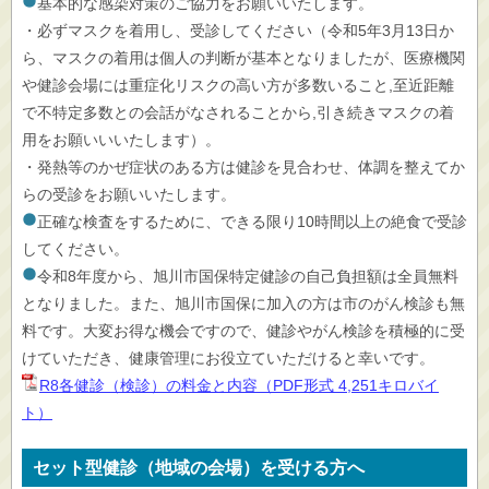
基本的な感染対策のご協力をお願いいたします。
・必ずマスクを着用し、受診してください（令和5年3月13日か
ら、マスクの着用は個人の判断が基本となりましたが、医療機関
や健診会場には重症化リスクの高い方が多数いること,至近距離
で不特定多数との会話がなされることから,引き続きマスクの着
用をお願いいいたします）。
・発熱等のかぜ症状のある方は健診を見合わせ、体調を整えてか
らの受診をお願いいたします。
正確な検査をするために、できる限り10時間以上の絶食で受診
してください。
令和8年度から、旭川市国保特定健診の自己負担額は全員無料
となりました。また、旭川市国保に加入の方は市のがん検診も無
料です。大変お得な機会ですので、健診やがん検診を積極的に受
けていただき、健康管理にお役立ていただけると幸いです。
R8各健診（検診）の料金と内容（PDF形式 4,251キロバイ
ト）
セット型健診（地域の会場）を受ける方へ