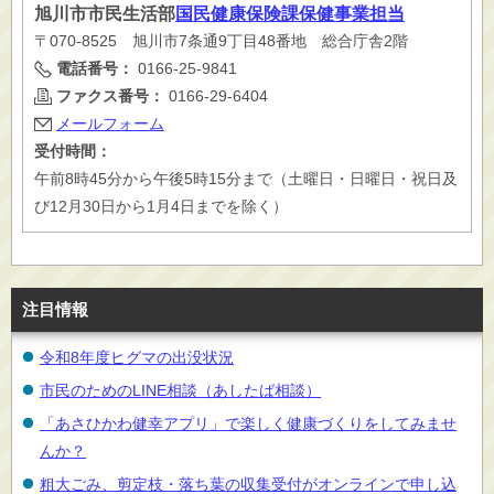
旭川市
市民生活部
国民健康保険課保健事業担当
〒070-8525 旭川市7条通9丁目48番地 総合庁舎2階
電話番号：
0166-25-9841
ファクス番号：
0166-29-6404
メールフォーム
受付時間：
午前8時45分から午後5時15分まで（土曜日・日曜日・祝日及
び12月30日から1月4日までを除く）
注目情報
令和8年度ヒグマの出没状況
市民のためのLINE相談（あしたば相談）
「あさひかわ健幸アプリ」で楽しく健康づくりをしてみませ
んか？
粗大ごみ、剪定枝・落ち葉の収集受付がオンラインで申し込