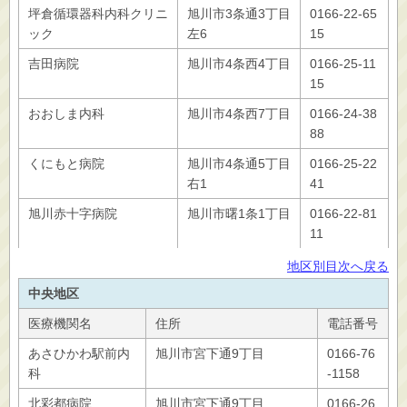
坪倉循環器科内科クリニ
旭川市3条通3丁目
0166-22-65
ック
左6
15
吉田病院
旭川市4条西4丁目
0166-25-11
15
おおしま内科
旭川市4条西7丁目
0166-24-38
88
くにもと病院
旭川市4条通5丁目
0166-25-22
右1
41
旭川赤十字病院
旭川市曙1条1丁目
0166-22-81
11
地区別目次へ戻る
中央地区
医療機関名
住所
電話番号
あさひかわ駅前内
旭川市宮下通9丁目
0166-76
科
-1158
北彩都病院
旭川市宮下通9丁目
0166-26