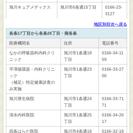
旭川キュアメディクス
旭川市6条通15丁目
0166-23-
3127
地区別目次へ戻る
各条17丁目から各条26丁目・南各条
医療機関名
住所
電話番号
なかの呼吸器科内科クリ
旭川市1条通18
0166-34-11
ニック
丁目
59
平澤循環器・内科クリニ
旭川市1条通23
0166-33-27
ック
丁目
00
（補足）特定健康診査の
み実施
旭川厚生病院
旭川市1条通24
0166-33-71
丁目
71
清水内科医院
旭川市1条通25
0166-34-26
丁目
17
四条はらだ医院
旭川市4条通18
0166-32-18