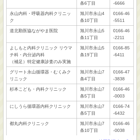
条6丁目
-6666
永山内科・呼吸器内科クリニッ
旭川市永山4
0166‐46
ク
条10丁目
‐5511
道北勤医協ながやま医院
旭川市永山5
0166-46
条11丁目
-2211
よしもと内科クリニック リウマ
旭川市永山5
0166-85
チ科・内分泌内科
条19丁目
-6411
（補足）特定健康診査のみ実施
グリート永山循環器・むくみク
旭川市永山7
0166-47
リニック
条4丁目
-3838
杉本こども・内科クリニック
旭川市永山7
0166-46
条5丁目
-0003
にしうら循環器内科クリニック
旭川市永山7
0166-74
条5丁目
-6432
都丸内科クリニック
旭川市永山7
0166-46
条10丁目
-0038