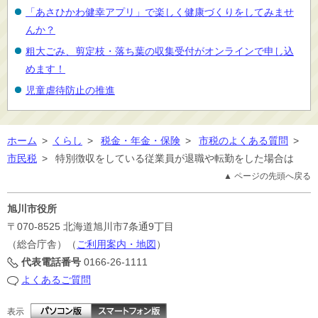
「あさひかわ健幸アプリ」で楽しく健康づくりをしてみませ
んか？
粗大ごみ、剪定枝・落ち葉の収集受付がオンラインで申し込
めます！
児童虐待防止の推進
ホーム
>
くらし
>
税金・年金・保険
>
市税のよくある質問
>
市民税
>
特別徴収をしている従業員が退職や転勤をした場合は
▲ ページの先頭へ戻る
旭川市役所
〒070-8525
北海道旭川市7条通9丁目
（総合庁舎）（
ご利用案内・地図
）
代表電話番号
0166-26-1111
よくあるご質問
表示