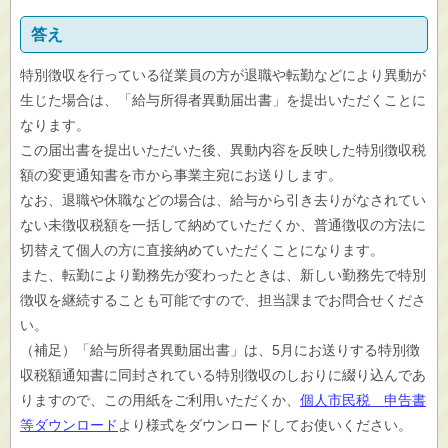
答え
特別徴収を行っている従業員の方が退職や転勤などにより異動が
生じた場合は、「給与所得者異動届出書」を提出いただくことに
なります。
この届出書を提出いただいた後、異動内容を反映した特別徴収税
額の変更通知書を市から事業主宛にお送りします。
なお、退職や休職などの場合は、給与から引き去りがなされてい
ない未徴収税額を一括して納めていただくか、普通徴収の方法に
切替えて個人の方に直接納めていただくことになります。
また、転勤により勤務先が変わったときは、新しい勤務先で特別
徴収を継続することも可能ですので、担当課までお問合せくださ
い。
（補足）「給与所得者異動届出書」は、5月にお送りする特別徴
収税額通知書に同封されている特別徴収のしおりに綴り込んであ
りますので、この用紙をご利用いただくか、
個人市民税 申告書
等ダウンロード
より様式をダウンロードしてお使いください。