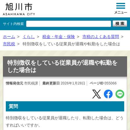
サイト内検索
くらし
ホーム
>
くらし
>
税金・年金・保険
>
市税のよくある質問
>
市民税
>
特別徴収をしている従業員が退職や転勤をした場合は
イベント
観光
特別徴収をしている従業員が退職や転勤を
した場合は
事業者向け
情報発信元
市民税課
最終更新日
施設一覧
2026年1月28日
ページID
055066
市政情報
×
質問
閉じる
特別徴収をしている従業員が退職したり、転勤した場合は、どう
すればいいですか。