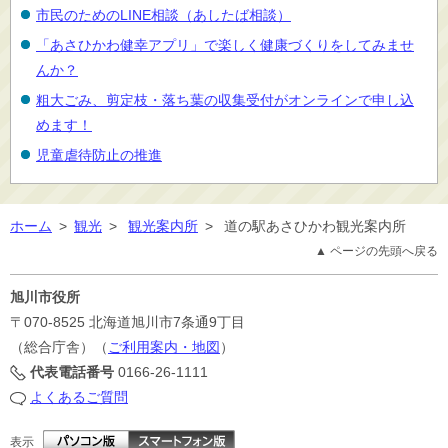
市民のためのLINE相談（あしたば相談）
「あさひかわ健幸アプリ」で楽しく健康づくりをしてみませ
んか？
粗大ごみ、剪定枝・落ち葉の収集受付がオンラインで申し込
めます！
児童虐待防止の推進
ホーム
>
観光
>
観光案内所
>
道の駅あさひかわ観光案内所
▲ ページの先頭へ戻る
旭川市役所
〒070-8525
北海道旭川市7条通9丁目
（総合庁舎）（
ご利用案内・地図
）
代表電話番号
0166-26-1111
よくあるご質問
表示