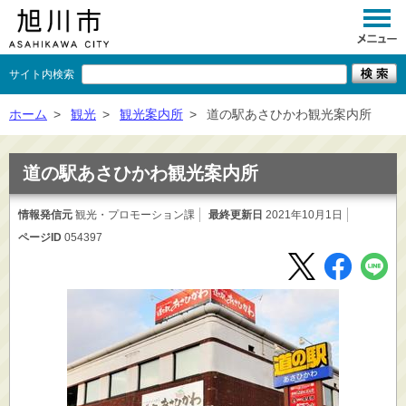
サイト内検索
くらし
ホーム
>
観光
>
観光案内所
>
道の駅あさひかわ観光案内所
イベント
道の駅あさひかわ観光案内所
観光
情報発信元
観光・プロモーション課
最終更新日
2021年10月1日
事業者向け
ページID
054397
施設一覧
市政情報
×
閉じる